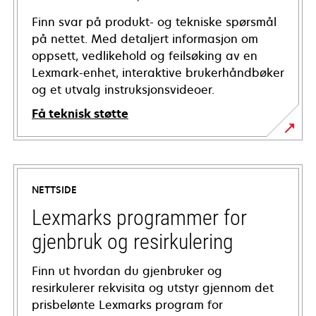
Finn svar på produkt- og tekniske spørsmål
på nettet. Med detaljert informasjon om
oppsett, vedlikehold og feilsøking av en
Lexmark-enhet, interaktive brukerhåndbøker
og et utvalg instruksjonsvideoer.
Få teknisk støtte
opens
in
a
NETTSIDE
new
tab
Lexmarks programmer for
gjenbruk og resirkulering
Finn ut hvordan du gjenbruker og
resirkulerer rekvisita og utstyr gjennom det
prisbelønte Lexmarks program for