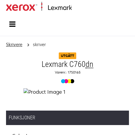
Hjem
Skrivere
skriver
UTGÅTT
Lexmark C760
dn
Varenr.: 17S0165
FUNKSJONER