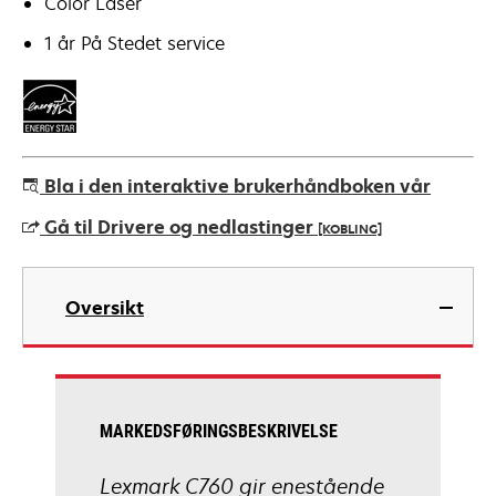
Color Laser
1 år På Stedet service
Bla i den interaktive brukerhåndboken vår
Gå til Drivere og nedlastinger
[KOBLING]
opens
in
Oversikt
a
new
tab
MARKEDSFØRINGSBESKRIVELSE
Lexmark C760 gir enestående