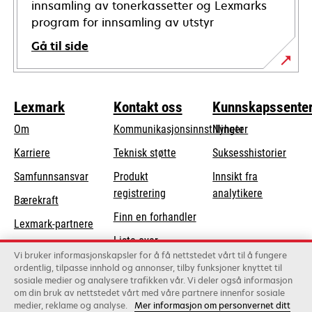
innsamling av tonerkassetter og Lexmarks
program for innsamling av utstyr
Gå til side
Lexmark
Kontakt oss
Kunnskapssente
Om
Kommunikasjonsinnstillinger
Nyheter
opens
Karriere
Teknisk støtte
Suksesshistorier
in
opens
Samfunnsansvar
Produkt
Innsikt fra
a
in
registrering
analytikere
Bærekraft
new
a
Finn en forhandler
tab
Lexmark-partnere
new
Liste over
tab
Vi bruker informasjonskapsler for å få nettstedet vårt til å fungere
grossister
ordentlig, tilpasse innhold og annonser, tilby funksjoner knyttet til
sosiale medier og analysere trafikken vår. Vi deler også informasjon
om din bruk av nettstedet vårt med våre partnere innenfor sosiale
Lexmark International, Inc., et Xerox-selskap
medier, reklame og analyse.
Mer informasjon om personvernet ditt
©2026 Alle rettigheter forbeholdt.