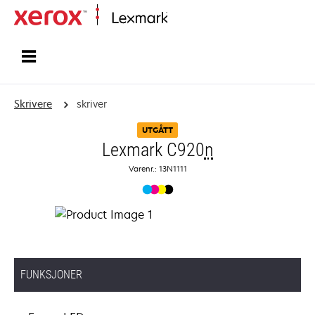
Hjem
Skrivere
skriver
UTGÅTT
Lexmark C920
n
Varenr.: 13N1111
FUNKSJONER