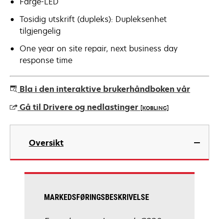
Farge-LED
Tosidig utskrift (dupleks): Dupleksenhet
tilgjengelig
One year on site repair, next business day
response time
Bla i den interaktive brukerhåndboken vår
Gå til Drivere og nedlastinger
[KOBLING]
opens
in
Oversikt
a
new
tab
MARKEDSFØRINGSBESKRIVELSE