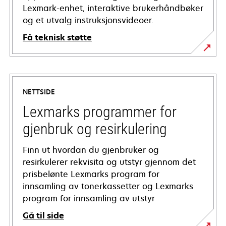
Lexmark-enhet, interaktive brukerhåndbøker
og et utvalg instruksjonsvideoer.
Få teknisk støtte
opens
in
a
NETTSIDE
new
tab
Lexmarks programmer for
gjenbruk og resirkulering
Finn ut hvordan du gjenbruker og
resirkulerer rekvisita og utstyr gjennom det
prisbelønte Lexmarks program for
innsamling av tonerkassetter og Lexmarks
program for innsamling av utstyr
Gå til side