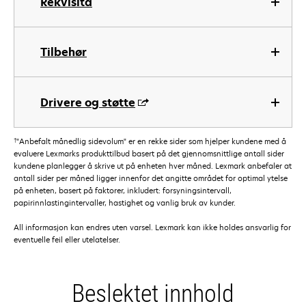
Rekvisita
Tilbehør
Drivere og støtte
†
"Anbefalt månedlig sidevolum" er en rekke sider som hjelper kundene med å
evaluere Lexmarks produkttilbud basert på det gjennomsnittlige antall sider
kundene planlegger å skrive ut på enheten hver måned. Lexmark anbefaler at
antall sider per måned ligger innenfor det angitte området for optimal ytelse
på enheten, basert på faktorer, inkludert: forsyningsintervall,
papirinnlastingintervaller, hastighet og vanlig bruk av kunder.
All informasjon kan endres uten varsel. Lexmark kan ikke holdes ansvarlig for
eventuelle feil eller utelatelser.
Beslektet innhold