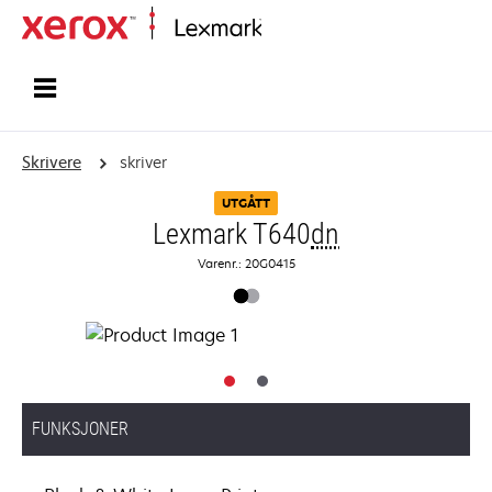
Hjem
Skrivere
skriver
UTGÅTT
Lexmark T640
dn
Varenr.: 20G0415
FUNKSJONER