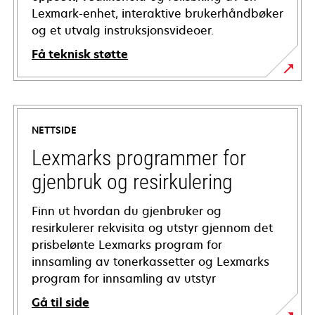
Lexmark-enhet, interaktive brukerhåndbøker
og et utvalg instruksjonsvideoer.
Få teknisk støtte
opens
in
a
NETTSIDE
new
tab
Lexmarks programmer for
gjenbruk og resirkulering
Finn ut hvordan du gjenbruker og
resirkulerer rekvisita og utstyr gjennom det
prisbelønte Lexmarks program for
innsamling av tonerkassetter og Lexmarks
program for innsamling av utstyr
Gå til side