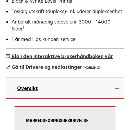
Black & White Laser Printer
Tosidig utskrift (dupleks): Inkluderer dupleksenhet
Anbefalt månedlig sidevolum: 3000 - 14000
†
Sider
1 år med Hos kunden service
Bla i den interaktive brukerhåndboken vår
Gå til Drivere og nedlastinger
[KOBLING]
opens
in
Oversikt
a
new
tab
MARKEDSFØRINGSBESKRIVELSE