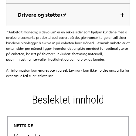
Drivere og støtte
†
"Anbefalt månedlig sidevolum" er en rekke sider som hjelper kundene med å
evaluere Lexmarks produkttilbud basert på det gjennomsnittlige antall sider
kundene planlegger å skrive ut på enheten hver måned. Lexmark anbefaler at
antall sider per måned ligger innenfor det angitte området for optimal ytelse
på enheten, basert på faktorer, inkludert: forsyningsintervall,
papirinnlastingintervaller, hastighet og vanlig bruk av kunder.
All informasjon kan endres uten varsel. Lexmark kan ikke holdes ansvarlig for
eventuelle feil eller utelatelser.
Beslektet innhold
NETTSIDE