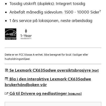
Tosidig utskrift (dupleks): Integrert tosidig
†
Anbefalt månedlig sidevolum: 1500 - 10000 Sider
1 års service på lokasjonen, neste arbeidsdag
Dette er en FCC klasse A-enhet. Ikke beregnet for bruk i boliger eller
husholdningsmiljøer.
Se Lexmark CX635adwe oversiktsbrosjyre
[PDF]
opens
Bla i den interaktive Lexmark CX635adwe
in
brukerhåndboken vår
a
Gå til Drivere og nedlastinger
[KOBLING]
new
tab
opens