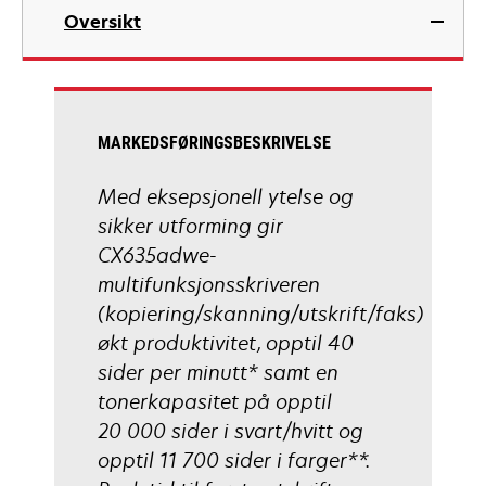
in
Oversikt
a
new
tab
MARKEDSFØRINGSBESKRIVELSE
Med eksepsjonell ytelse og
sikker utforming gir
CX635adwe-
multifunksjonsskriveren
(kopiering/skanning/utskrift/faks)
økt produktivitet, opptil 40
sider per minutt* samt en
tonerkapasitet på opptil
20 000 sider i svart/hvitt og
opptil 11 700 sider i farger**.