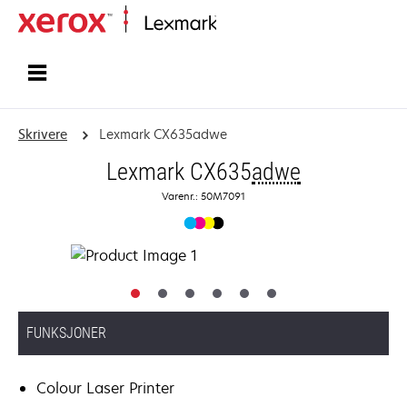
Hjem
Skrivere
Lexmark CX635adwe
Lexmark CX635
adwe
Varenr.: 50M7091
FUNKSJONER
Colour Laser Printer