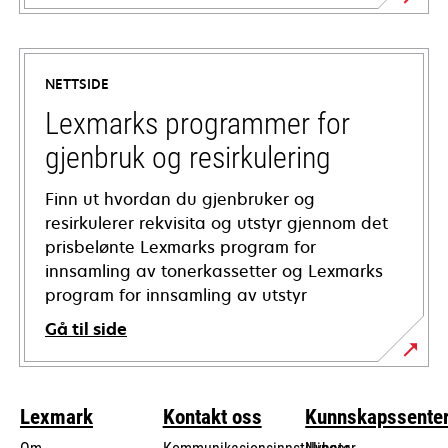
opens
in
a
NETTSIDE
new
tab
Lexmarks programmer for
gjenbruk og resirkulering
Finn ut hvordan du gjenbruker og
resirkulerer rekvisita og utstyr gjennom det
prisbelønte Lexmarks program for
innsamling av tonerkassetter og Lexmarks
program for innsamling av utstyr
Gå til side
Lexmark
Kontakt oss
Kunnskapssente