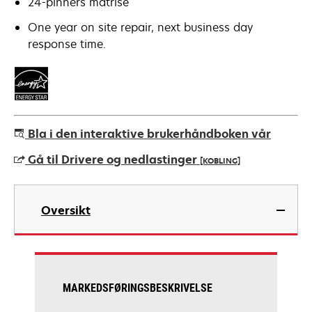
24-pinners matrise
One year on site repair, next business day
response time.
Bla i den interaktive brukerhåndboken vår
Gå til Drivere og nedlastinger
[KOBLING]
opens
in
Oversikt
a
new
tab
MARKEDSFØRINGSBESKRIVELSE