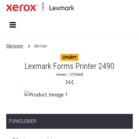
Hjem
Skrivere
skriver
UTGÅTT
Lexmark Forms Printer 2490
Varenr.: 12T0568
FUNKSJONER