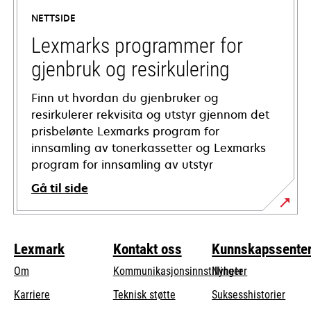
a
NETTSIDE
new
tab
Lexmarks programmer for
gjenbruk og resirkulering
Finn ut hvordan du gjenbruker og
resirkulerer rekvisita og utstyr gjennom det
prisbelønte Lexmarks program for
innsamling av tonerkassetter og Lexmarks
program for innsamling av utstyr
Gå til side
Lexmark
Kontakt oss
Kunnskapssente
Om
Kommunikasjonsinnstillinger
Nyheter
opens
Karriere
Teknisk støtte
Suksesshistorier
in