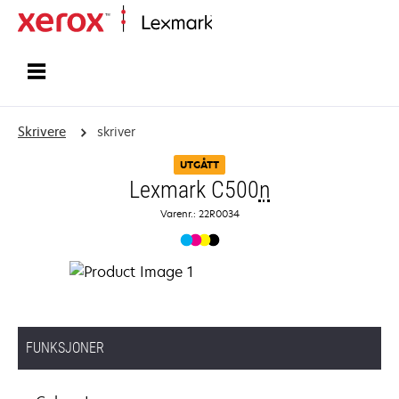
Hjem
Skrivere
skriver
UTGÅTT
Lexmark C500
n
Varenr.: 22R0034
FUNKSJONER