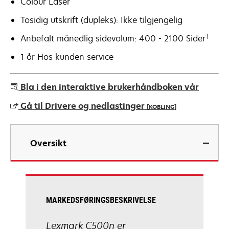
Colour Laser
Tosidig utskrift (dupleks): Ikke tilgjengelig
†
Anbefalt månedlig sidevolum: 400 - 2100 Sider
1 år Hos kunden service
Bla i den interaktive brukerhåndboken vår
Gå til Drivere og nedlastinger
[KOBLING]
opens
in
Oversikt
a
new
tab
MARKEDSFØRINGSBESKRIVELSE
Lexmark C500n er