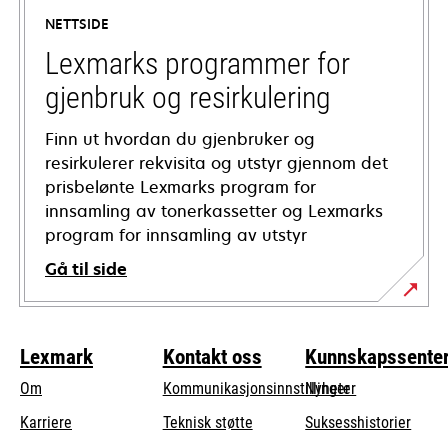
a
NETTSIDE
new
tab
Lexmarks programmer for
gjenbruk og resirkulering
Finn ut hvordan du gjenbruker og
resirkulerer rekvisita og utstyr gjennom det
prisbelønte Lexmarks program for
innsamling av tonerkassetter og Lexmarks
program for innsamling av utstyr
Gå til side
Lexmark
Kontakt oss
Kunnskapssente
Om
Kommunikasjonsinnstillinger
Nyheter
opens
Karriere
Teknisk støtte
Suksesshistorier
in