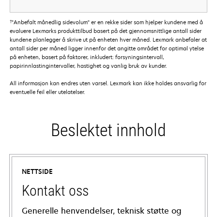
†
"Anbefalt månedlig sidevolum" er en rekke sider som hjelper kundene med å
evaluere Lexmarks produkttilbud basert på det gjennomsnittlige antall sider
kundene planlegger å skrive ut på enheten hver måned. Lexmark anbefaler at
antall sider per måned ligger innenfor det angitte området for optimal ytelse
på enheten, basert på faktorer, inkludert: forsyningsintervall,
papirinnlastingintervaller, hastighet og vanlig bruk av kunder.
All informasjon kan endres uten varsel. Lexmark kan ikke holdes ansvarlig for
eventuelle feil eller utelatelser.
Beslektet innhold
NETTSIDE
Kontakt oss
Generelle henvendelser, teknisk støtte og