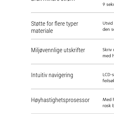
9 sek
Støtte for flere typer
Utvid
den s
materiale
Miljøvennlige utskrifter
Skriv 
med h
Intuitiv navigering
LCD-s
feilsø
Høyhastighetsprosessor
Med h
rask 