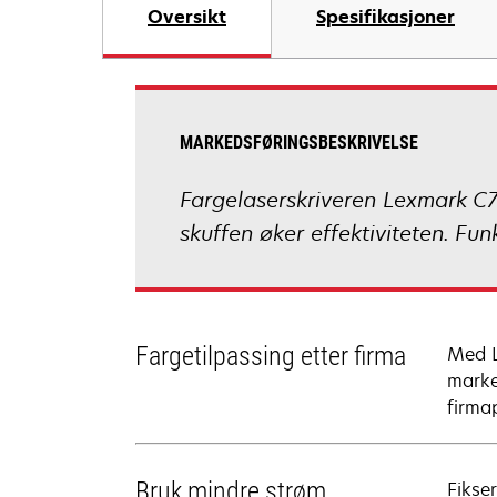
Oversikt
Spesifikasjoner
MARKEDSFØRINGSBESKRIVELSE
Fargelaserskriveren Lexmark C74
skuffen øker effektiviteten. Fun
Fargetilpassing etter firma
Med L
marke
firmap
Bruk mindre strøm
Fikse