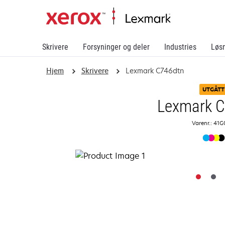
Skrivere
Forsyninger og deler
Industries
Løs
Hjem
Skrivere
Lexmark C746dtn
UTGÅTT
Lexmark 
Varenr.: 41G