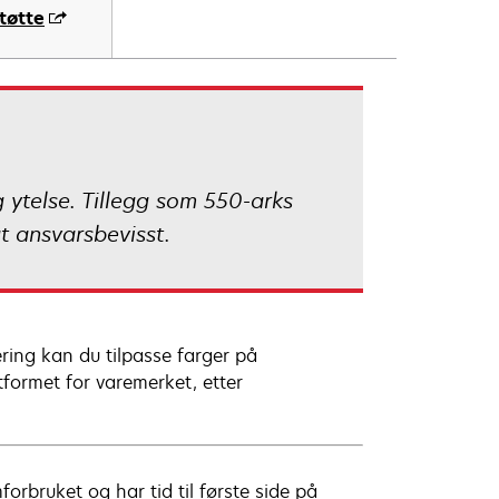
tøtte
g ytelse. Tillegg som 550-arks
ut ansvarsbevisst.
ing kan du tilpasse farger på
tformet for varemerket, etter
rbruket og har tid til første side på