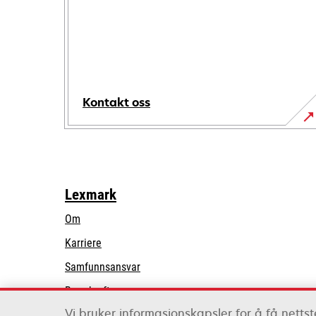
Kontakt oss
Lexmark
Om
Karriere
opens
Samfunnsansvar
in
Bærekraft
a
Vi bruker informasjonskapsler for å få nettste
Lexmark-partnere