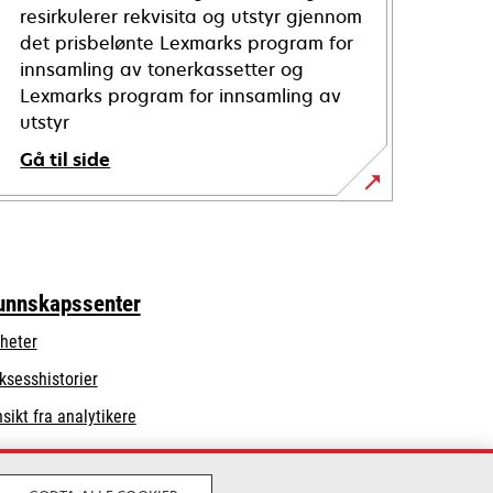
resirkulerer rekvisita og utstyr gjennom
det prisbelønte Lexmarks program for
innsamling av tonerkassetter og
Lexmarks program for innsamling av
utstyr
Gå til side
unnskapssenter
heter
ksesshistorier
nsikt fra analytikere