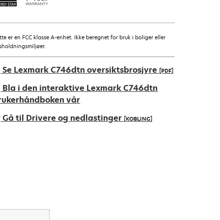
tte er en FCC klasse A-enhet. Ikke beregnet for bruk i boliger eller
sholdningsmiljøer.
Se Lexmark C746dtn oversiktsbrosjyre
[PDF]
pens
Bla i den interaktive Lexmark C746dtn
rukerhåndboken vår
Gå til Drivere og nedlastinger
[KOBLING]
ew
ab
pens
ew
ab