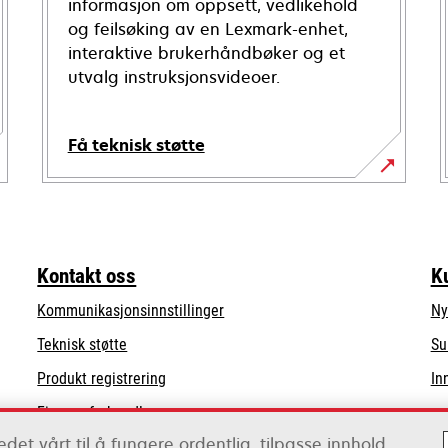
informasjon om oppsett, vedlikehold
og feilsøking av en Lexmark-enhet,
interaktive brukerhåndbøker og et
utvalg instruksjonsvideoer.
Få teknisk støtte
opens
in
a
new
Kontakt oss
K
tab
Kommunikasjonsinnstillinger
Ny
opens
Teknisk støtte
Su
in
Produkt registrering
In
a
Finn en forhandler
new
tab
det vårt til å fungere ordentlig, tilpasse innhold
Liste over grossister