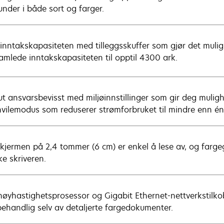
under i både sort og farger.
 inntakskapasiteten med tilleggsskuffer som gjør det mulig 
amlede inntakskapasiteten til opptil 4300 ark.
ut ansvarsbevisst med miljøinnstillinger som gir deg mulighet
vilemodus som reduserer strømforbruket til mindre enn én
kjermen på 2,4 tommer (6 cm) er enkel å lese av, og fargegr
ke skriveren.
øyhastighetsprosessor og Gigabit Ethernet-nettverkstilkob
behandlig selv av detaljerte fargedokumenter.