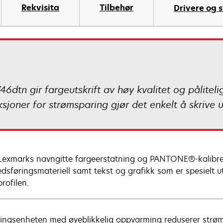
Rekvisita
Tilbehør
Drivere og s
6dtn gir fargeutskrift av høy kvalitet og påliteli
ksjoner for strømsparing gjør det enkelt å skrive 
exmarks navngitte fargeerstatning og PANTONE®-kalibrer
dsføringsmateriell samt tekst og grafikk som er spesielt u
rofilen.
ringsenheten med øyeblikkelig oppvarming reduserer strømfo