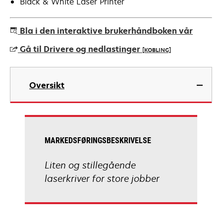
Black & White Laser Printer
Bla i den interaktive brukerhåndboken vår
Gå til Drivere og nedlastinger
[KOBLING]
opens
in
Oversikt
a
new
tab
MARKEDSFØRINGSBESKRIVELSE
Liten og stillegående
laserkriver for store jobber