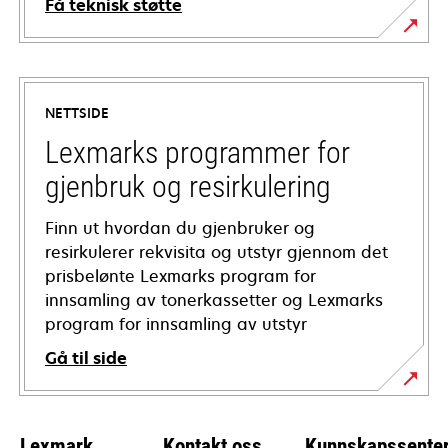
Få teknisk støtte
opens
in
a
NETTSIDE
new
tab
Lexmarks programmer for
gjenbruk og resirkulering
Finn ut hvordan du gjenbruker og
resirkulerer rekvisita og utstyr gjennom det
prisbelønte Lexmarks program for
innsamling av tonerkassetter og Lexmarks
program for innsamling av utstyr
Gå til side
Lexmark
Kontakt oss
Kunnskapssente