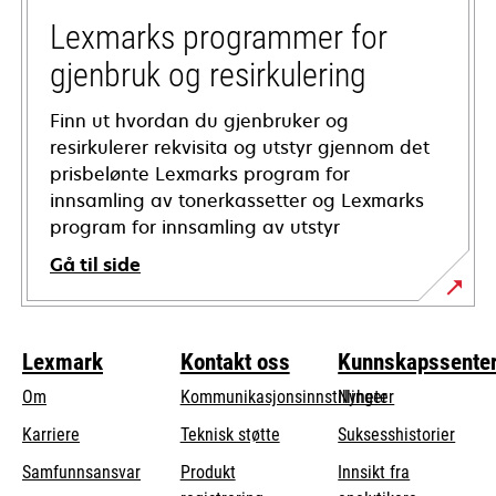
new
tab
Lexmarks programmer for
gjenbruk og resirkulering
Finn ut hvordan du gjenbruker og
resirkulerer rekvisita og utstyr gjennom det
prisbelønte Lexmarks program for
innsamling av tonerkassetter og Lexmarks
program for innsamling av utstyr
Gå til side
Lexmark
Kontakt oss
Kunnskapssente
Om
Kommunikasjonsinnstillinger
Nyheter
opens
Karriere
Teknisk støtte
Suksesshistorier
in
opens
Samfunnsansvar
Produkt
Innsikt fra
a