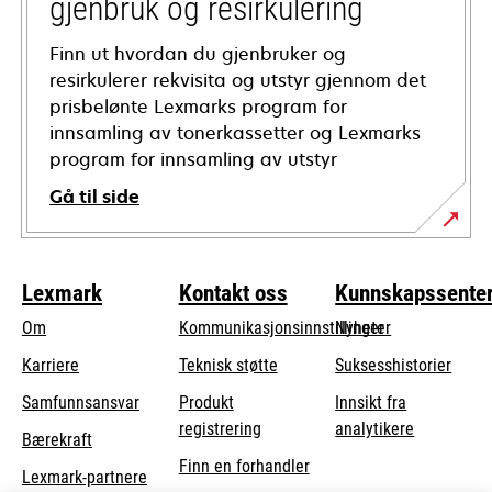
gjenbruk og resirkulering
Finn ut hvordan du gjenbruker og
resirkulerer rekvisita og utstyr gjennom det
prisbelønte Lexmarks program for
innsamling av tonerkassetter og Lexmarks
program for innsamling av utstyr
Gå til side
Lexmark
Kontakt oss
Kunnskapssente
Om
Kommunikasjonsinnstillinger
Nyheter
opens
Karriere
Teknisk støtte
Suksesshistorier
in
opens
Samfunnsansvar
Produkt
Innsikt fra
a
in
registrering
analytikere
Bærekraft
new
a
Finn en forhandler
tab
Lexmark-partnere
new