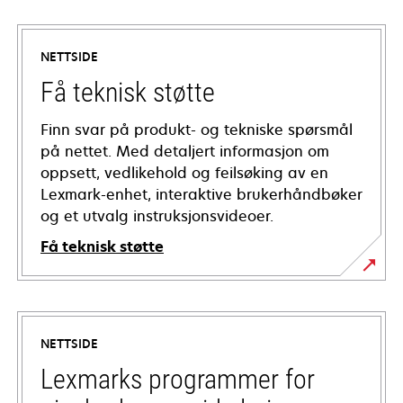
NETTSIDE
Få teknisk støtte
Finn svar på produkt- og tekniske spørsmål
på nettet. Med detaljert informasjon om
oppsett, vedlikehold og feilsøking av en
Lexmark-enhet, interaktive brukerhåndbøker
og et utvalg instruksjonsvideoer.
Få teknisk støtte
opens
in
a
NETTSIDE
new
tab
Lexmarks programmer for