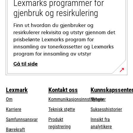
tab
Lexmarks programmer for
gjenbruk og resirkulering
Finn ut hvordan du gjenbruker og
resirkulerer rekvisita og utstyr gjennom det
prisbelønte Lexmarks program for
innsamling av tonerkassetter og Lexmarks
program for innsamling av utstyr
Gå til side
Lexmark
Kontakt oss
Kunnskapssente
Om
Kommunikasjonsinnstillinger
Nyheter
opens
Karriere
Teknisk støtte
Suksesshistorier
in
opens
Samfunnsansvar
Produkt
Innsikt fra
a
in
registrering
analytikere
Bærekraft
new