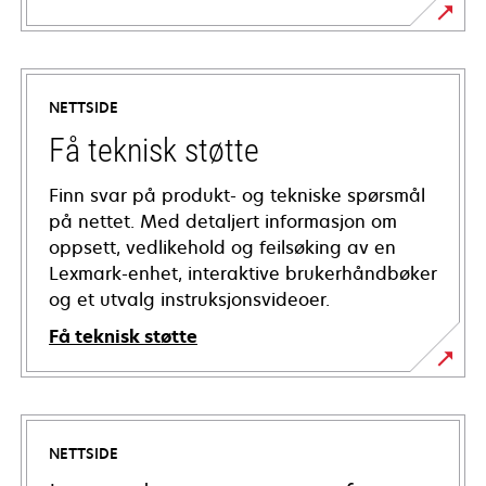
NETTSIDE
Få teknisk støtte
Finn svar på produkt- og tekniske spørsmål
på nettet. Med detaljert informasjon om
oppsett, vedlikehold og feilsøking av en
Lexmark-enhet, interaktive brukerhåndbøker
og et utvalg instruksjonsvideoer.
Få teknisk støtte
opens
in
a
NETTSIDE
new