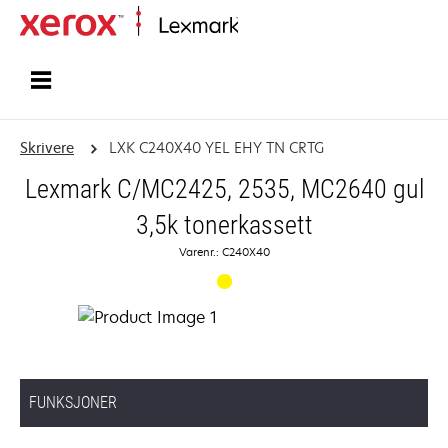
Hjem
Skrivere
LXK C240X40 YEL EHY TN CRTG
Lexmark C/MC2425, 2535, MC2640 gul
3,5k tonerkassett
Varenr.: C240X40
FUNKSJONER