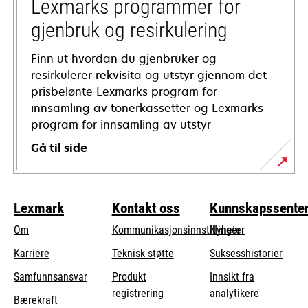
tab
Lexmarks programmer for
gjenbruk og resirkulering
Finn ut hvordan du gjenbruker og
resirkulerer rekvisita og utstyr gjennom det
prisbelønte Lexmarks program for
innsamling av tonerkassetter og Lexmarks
program for innsamling av utstyr
Gå til side
Lexmark
Kontakt oss
Kunnskapssente
Om
Kommunikasjonsinnstillinger
Nyheter
opens
Karriere
Teknisk støtte
Suksesshistorier
in
opens
Samfunnsansvar
Produkt
Innsikt fra
a
in
registrering
analytikere
Bærekraft
new