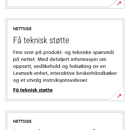
NETTSIDE
Få teknisk støtte
Finn svar på produkt- og tekniske spørsmål
på nettet. Med detaljert informasjon om
oppsett, vedlikehold og feilsøking av en
Lexmark-enhet, interaktive brukerhåndbøker
og et utvalg instruksjonsvideoer.
Få teknisk støtte
opens
in
a
NETTSIDE
new