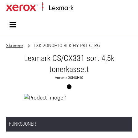
Hjem
Skrivere
LXK 20N0H10 BLK HY PRT CTRG
Lexmark CS/CX331 sort 4,5k
tonerkassett
Varenr.: 20N0H10
FUNKSJONER