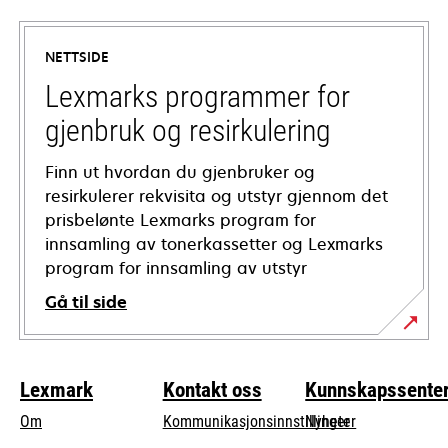
in
a
NETTSIDE
new
tab
Lexmarks programmer for
gjenbruk og resirkulering
Finn ut hvordan du gjenbruker og
resirkulerer rekvisita og utstyr gjennom det
prisbelønte Lexmarks program for
innsamling av tonerkassetter og Lexmarks
program for innsamling av utstyr
Gå til side
Lexmark
Kontakt oss
Kunnskapssente
Om
Kommunikasjonsinnstillinger
Nyheter