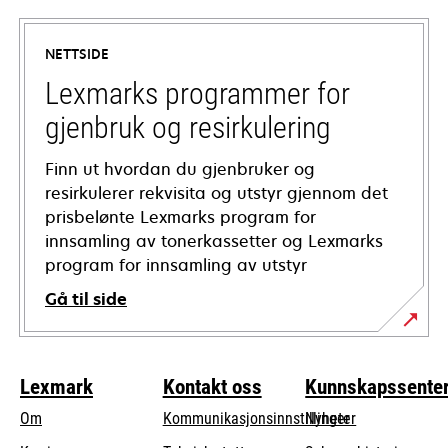
in
a
NETTSIDE
new
tab
Lexmarks programmer for
gjenbruk og resirkulering
Finn ut hvordan du gjenbruker og
resirkulerer rekvisita og utstyr gjennom det
prisbelønte Lexmarks program for
innsamling av tonerkassetter og Lexmarks
program for innsamling av utstyr
Gå til side
Lexmark
Kontakt oss
Kunnskapssente
Om
Kommunikasjonsinnstillinger
Nyheter