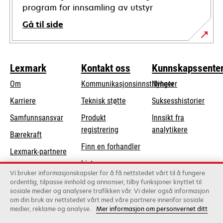
program for innsamling av utstyr
Gå til side
Lexmark
Kontakt oss
Kunnskapssente
Om
Kommunikasjonsinnstillinger
Nyheter
opens
Karriere
Teknisk støtte
Suksesshistorier
in
opens
Samfunnsansvar
Produkt
Innsikt fra
a
in
registrering
analytikere
Bærekraft
new
a
Finn en forhandler
tab
Lexmark-partnere
new
Liste over
tab
Vi bruker informasjonskapsler for å få nettstedet vårt til å fungere
grossister
ordentlig, tilpasse innhold og annonser, tilby funksjoner knyttet til
sosiale medier og analysere trafikken vår. Vi deler også informasjon
om din bruk av nettstedet vårt med våre partnere innenfor sosiale
Lexmark International, Inc., et Xerox-selskap
medier, reklame og analyse.
Mer informasjon om personvernet ditt
©2026 Alle rettigheter forbeholdt.