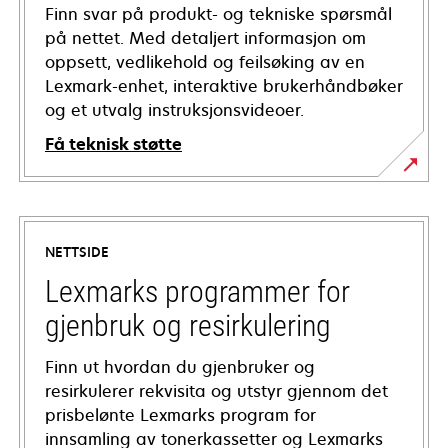
Finn svar på produkt- og tekniske spørsmål
på nettet. Med detaljert informasjon om
oppsett, vedlikehold og feilsøking av en
Lexmark-enhet, interaktive brukerhåndbøker
og et utvalg instruksjonsvideoer.
Få teknisk støtte
opens
in
a
NETTSIDE
new
tab
Lexmarks programmer for
gjenbruk og resirkulering
Finn ut hvordan du gjenbruker og
resirkulerer rekvisita og utstyr gjennom det
prisbelønte Lexmarks program for
innsamling av tonerkassetter og Lexmarks