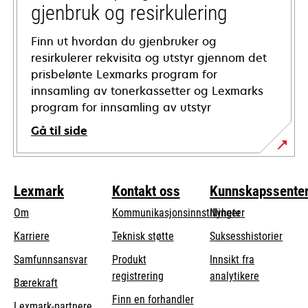
gjenbruk og resirkulering
Finn ut hvordan du gjenbruker og
resirkulerer rekvisita og utstyr gjennom det
prisbelønte Lexmarks program for
innsamling av tonerkassetter og Lexmarks
program for innsamling av utstyr
Gå til side
Lexmark
Kontakt oss
Kunnskapssente
Om
Kommunikasjonsinnstillinger
Nyheter
opens
Karriere
Teknisk støtte
Suksesshistorier
in
opens
Samfunnsansvar
Produkt
Innsikt fra
a
in
registrering
analytikere
Bærekraft
new
a
Finn en forhandler
tab
Lexmark-partnere