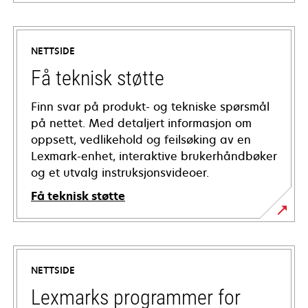
NETTSIDE
Få teknisk støtte
Finn svar på produkt- og tekniske spørsmål
på nettet. Med detaljert informasjon om
oppsett, vedlikehold og feilsøking av en
Lexmark-enhet, interaktive brukerhåndbøker
og et utvalg instruksjonsvideoer.
Få teknisk støtte
opens
in
a
NETTSIDE
new
tab
Lexmarks programmer for