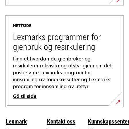
opens
in
a
NETTSIDE
new
tab
Lexmarks programmer for
gjenbruk og resirkulering
Finn ut hvordan du gjenbruker og
resirkulerer rekvisita og utstyr gjennom det
prisbelønte Lexmarks program for
innsamling av tonerkassetter og Lexmarks
program for innsamling av utstyr
Gå til side
Lexmark
Kontakt oss
Kunnskapssente