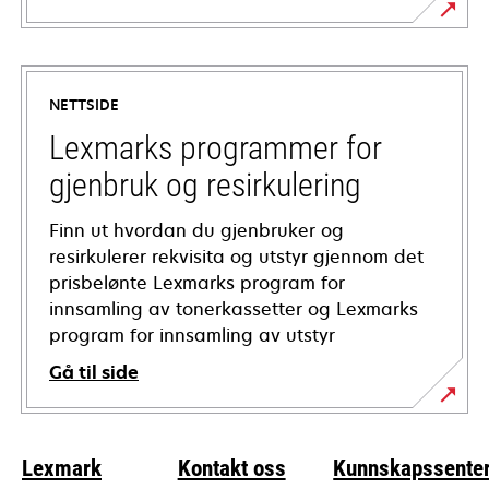
opens
in
a
NETTSIDE
new
tab
Lexmarks programmer for
gjenbruk og resirkulering
Finn ut hvordan du gjenbruker og
resirkulerer rekvisita og utstyr gjennom det
prisbelønte Lexmarks program for
innsamling av tonerkassetter og Lexmarks
program for innsamling av utstyr
Gå til side
Lexmark
Kontakt oss
Kunnskapssente