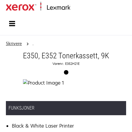
Hjem
Skrivere
..
E350, E352 Tonerkassett, 9K
Varenr.: E352H21E
FUNKSJONER
Black & White Laser Printer