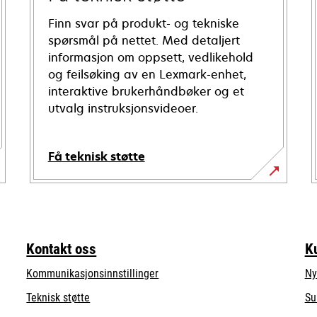
Finn svar på produkt- og tekniske
spørsmål på nettet. Med detaljert
informasjon om oppsett, vedlikehold
og feilsøking av en Lexmark-enhet,
interaktive brukerhåndbøker og et
utvalg instruksjonsvideoer.
Få teknisk støtte
opens
in
a
new
Kontakt oss
K
tab
Kommunikasjonsinnstillinger
Ny
opens
Teknisk støtte
Su
in