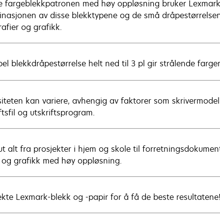
 fargeblekkpatronen med høy oppløsning bruker Lexmarks 
nasjonen av disse blekktypene og de små dråpestørrelsene gi
afier og grafikk.
el blekkdråpestørrelse helt ned til 3 pl gir strålende farger
iteten kan variere, avhengig av faktorer som skrivermodell,
ftsfil og utskriftsprogram.
ut alt fra prosjekter i hjem og skole til forretningsdokument
r og grafikk med høy oppløsning.
ekte Lexmark-blekk og -papir for å få de beste resultatene