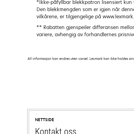
*Ikke-påfyllbar blekkpatron lisensiert kun
Den blekkmengden som er igjen når denne 
vilkårene, er tilgjengelige på www.lexmar
** Rabatten gjenspeiler differansen mellom
variere, avhengig av forhandlernes prisniv
All informasjon kan endres uten varsel. Lexmark kan ikke holdes ansvar
NETTSIDE
Kontakt oss