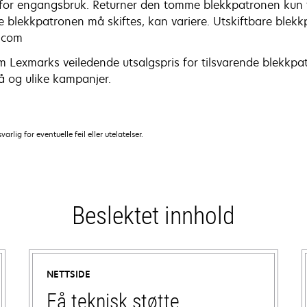
 for engangsbruk. Returner den tomme blekkpatronen kun til 
blekkpatronen må skiftes, kan variere. Utskiftbare blekk
k.com
 Lexmarks veiledende utsalgspris for tilsvarende blekkpatr
å og ulike kampanjer.
lig for eventuelle feil eller utelatelser.
Beslektet innhold
NETTSIDE
Få teknisk støtte