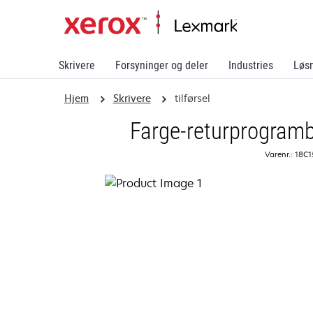
Skrivere
Forsyninger og deler
Industries
Løs
Hjem
Skrivere
tilførsel
Farge-returprogramb
Varenr.: 18C