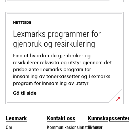
opens
in
a
NETTSIDE
new
tab
Lexmarks programmer for
gjenbruk og resirkulering
Finn ut hvordan du gjenbruker og
resirkulerer rekvisita og utstyr gjennom det
prisbelønte Lexmarks program for
innsamling av tonerkassetter og Lexmarks
program for innsamling av utstyr
Gå til side
Lexmark
Kontakt oss
Kunnskapssente
Om
Kommunikasjonsinnstillinger
Nyheter