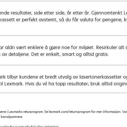
ende resultater, side etter side, år etter år. Gjennomtenkt 
kassett er perfekt avstemt, så du får valuta for pengene, 
r aldri vært enklere å gjøre noe for miljøet. Resirkuler alt
 av detaljene. Det er enkelt, smart og alltid gratis.
rk tilbyr kundene et bredt utvalg av lasertonerkassetter og
til Lexmark. Hvis du vil ha topp resultater; bruk alltid origi
sene i Lexmarks returprogram. Se lexmark.com/returnprogram for mer informasjon. Vanl
s kanalpartnere.
lig for eventuelle feil eller utelatelser.