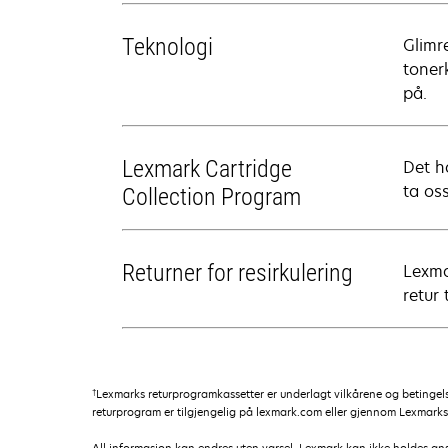
Teknologi
Glimr
toner
på.
Lexmark Cartridge
Det ha
ta oss
Collection Program
Returner for resirkulering
Lexma
retur 
†
Lexmarks returprogramkassetter er underlagt vilkårene og betingel
returprogram er tilgjengelig på lexmark.com eller gjennom Lexmark
All informasjon kan endres uten varsel. Lexmark kan ikke holdes ansvar