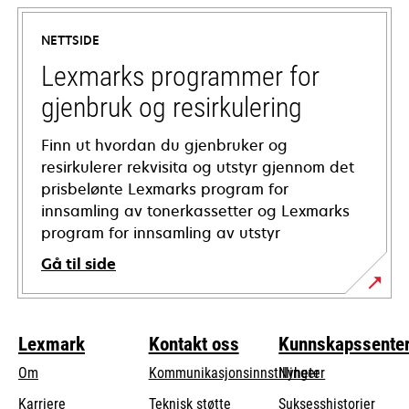
in
a
NETTSIDE
new
tab
Lexmarks programmer for
gjenbruk og resirkulering
Finn ut hvordan du gjenbruker og
resirkulerer rekvisita og utstyr gjennom det
prisbelønte Lexmarks program for
innsamling av tonerkassetter og Lexmarks
program for innsamling av utstyr
Gå til side
Lexmark
Kontakt oss
Kunnskapssente
Om
Kommunikasjonsinnstillinger
Nyheter
opens
Karriere
Teknisk støtte
Suksesshistorier