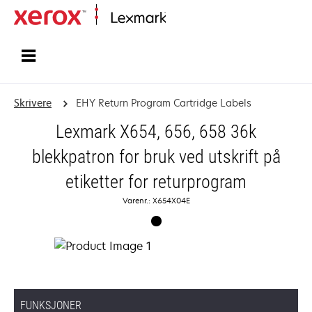
Hjem
Skrivere
EHY Return Program Cartridge Labels
Lexmark X654, 656, 658 36k
blekkpatron for bruk ved utskrift på
etiketter for returprogram
Varenr.: X654X04E
FUNKSJONER