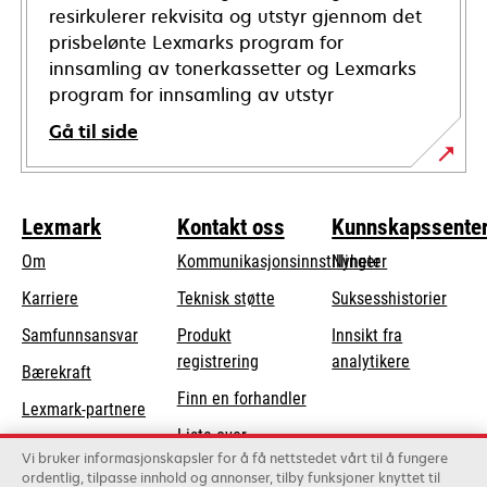
resirkulerer rekvisita og utstyr gjennom det
prisbelønte Lexmarks program for
innsamling av tonerkassetter og Lexmarks
program for innsamling av utstyr
Gå til side
Lexmark
Kontakt oss
Kunnskapssente
Om
Kommunikasjonsinnstillinger
Nyheter
opens
Karriere
Teknisk støtte
Suksesshistorier
in
opens
Samfunnsansvar
Produkt
Innsikt fra
a
in
registrering
analytikere
Bærekraft
new
a
Finn en forhandler
tab
Lexmark-partnere
new
Liste over
tab
Vi bruker informasjonskapsler for å få nettstedet vårt til å fungere
grossister
ordentlig, tilpasse innhold og annonser, tilby funksjoner knyttet til