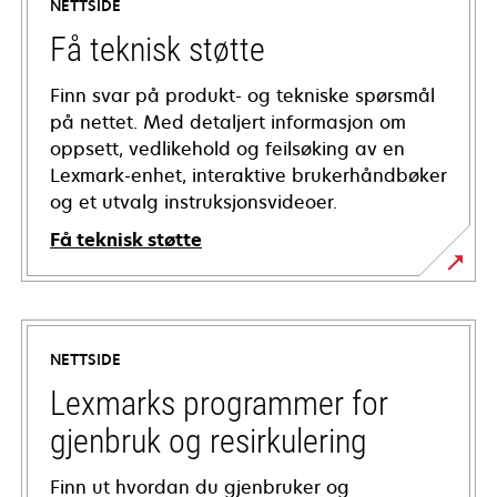
NETTSIDE
Få teknisk støtte
Finn svar på produkt- og tekniske spørsmål
på nettet. Med detaljert informasjon om
oppsett, vedlikehold og feilsøking av en
Lexmark-enhet, interaktive brukerhåndbøker
og et utvalg instruksjonsvideoer.
Få teknisk støtte
opens
in
a
NETTSIDE
new
tab
Lexmarks programmer for
gjenbruk og resirkulering
Finn ut hvordan du gjenbruker og