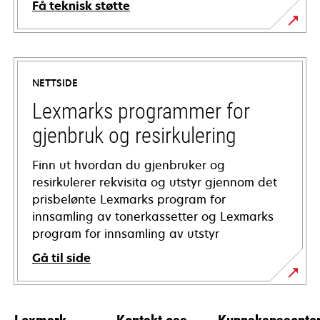
Få teknisk støtte
opens
in
a
NETTSIDE
new
tab
Lexmarks programmer for
gjenbruk og resirkulering
Finn ut hvordan du gjenbruker og
resirkulerer rekvisita og utstyr gjennom det
prisbelønte Lexmarks program for
innsamling av tonerkassetter og Lexmarks
program for innsamling av utstyr
Gå til side