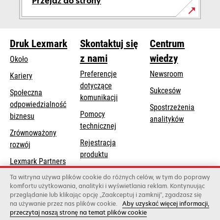
Przejdź do strony
Druk Lexmark
Skontaktuj się
Centrum
z nami
wiedzy
Około
Preferencje
Newsroom
Kariery
dotyczące
Sukcesów
Społeczna
komunikacji
odpowiedzialność
Spostrzeżenia
Pomocy
opens
biznesu
analityków
opens
technicznej
in
Zrównoważony
in
a
Rejestracja
rozwój
a
new
produktu
new
Lexmark Partners
tab
Znajdź dealera
tab
Ta witryna używa plików cookie do różnych celów, w tym do poprawy
komfortu użytkowania, analityki i wyświetlania reklam. Kontynuując
Lista hurtowni
przeglądanie lub klikając opcję „Zaakceptuj i zamknij”, zgadzasz się
na używanie przez nas plików cookie.
Aby uzyskać więcej informacji,
przeczytaj naszą stronę na temat plików cookie
Lexmark International, Inc., firma należąca do Xerox