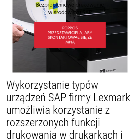
Bezproblemowe drukowanie
w środowisku SAP
POPROŚ
PRZEDSTAWICIELA, ABY
SKONTAKTOWAŁ SIĘ ZE
MNĄ
Wykorzystanie typów
urządzeń SAP firmy Lexmark
umożliwia korzystanie z
rozszerzonych funkcji
drukowania w drukarkach i