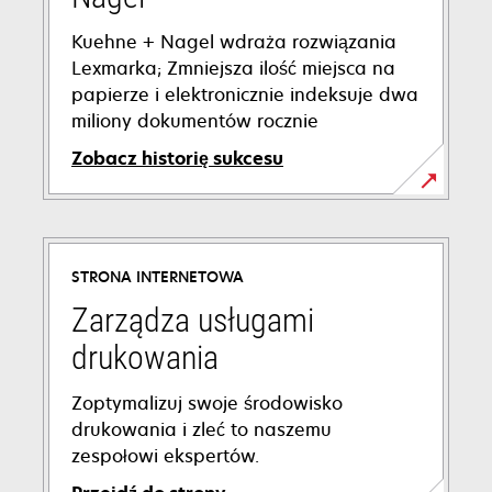
Kuehne + Nagel wdraża rozwiązania
Lexmarka; Zmniejsza ilość miejsca na
papierze i elektronicznie indeksuje dwa
miliony dokumentów rocznie
Zobacz historię sukcesu
opens
in
a
STRONA INTERNETOWA
new
tab
Zarządza usługami
drukowania
Zoptymalizuj swoje środowisko
drukowania i zleć to naszemu
zespołowi ekspertów.