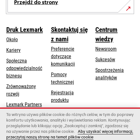
Przejdź do strony
Druk Lexmark
Skontaktuj się
Centrum
z nami
wiedzy
Około
Preferencje
Newsroom
Kariery
dotyczące
Sukcesów
Społeczna
komunikacji
odpowiedzialność
Spostrzeżenia
Pomocy
opens
biznesu
analityków
opens
technicznej
in
Zrównoważony
in
a
Rejestracja
rozwój
a
new
produktu
new
Lexmark Partners
tab
Znajdź dealera
tab
Ta witryna używa plików cookie do różnych celów, w tym do poprawy
komfortu użytkowania, analityki i wyświetlania reklam. Kontynuując
Lista hurtowni
przeglądanie lub klikając opcję „Zaakceptuj i zamknij”, zgadzasz się
na używanie przez nas plików cookie.
Aby uzyskać więcej informacji,
przeczytaj naszą stronę na temat plików cookie
Lexmark International, Inc., firma należąca do Xerox