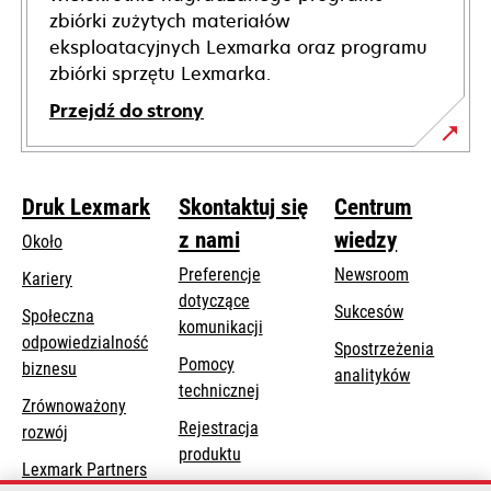
zbiórki zużytych materiałów
eksploatacyjnych Lexmarka oraz programu
zbiórki sprzętu Lexmarka.
Przejdź do strony
Druk Lexmark
Skontaktuj się
Centrum
z nami
wiedzy
Około
Preferencje
Newsroom
Kariery
dotyczące
Sukcesów
Społeczna
komunikacji
odpowiedzialność
Spostrzeżenia
Pomocy
opens
biznesu
analityków
opens
technicznej
in
Zrównoważony
in
a
Rejestracja
rozwój
a
new
produktu
new
Lexmark Partners
tab