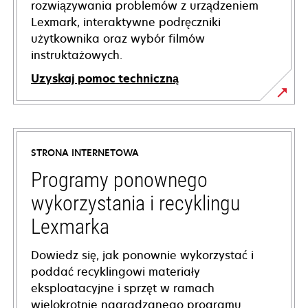
rozwiązywania problemów z urządzeniem
Lexmark, interaktywne podręczniki
użytkownika oraz wybór filmów
instruktażowych.
Uzyskaj pomoc techniczną
opens
in
a
STRONA INTERNETOWA
new
tab
Programy ponownego
wykorzystania i recyklingu
Lexmarka
Dowiedz się, jak ponownie wykorzystać i
poddać recyklingowi materiały
eksploatacyjne i sprzęt w ramach
wielokrotnie nagradzanego programu