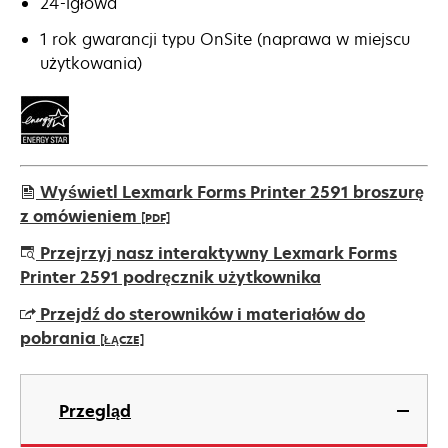
24-igłowa
1 rok gwarancji typu OnSite (naprawa w miejscu
użytkowania)
Wyświetl Lexmark Forms Printer 2591 broszurę
z omówieniem
[PDF]
opens
Przejrzyj nasz interaktywny Lexmark Forms
in
Printer 2591 podręcznik użytkownika
a
Przejdź do sterowników i materiałów do
new
pobrania
[ŁĄCZE]
tab
opens
in
Przegląd
a
new