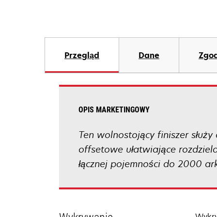
Przegląd
Dane
Zgod
OPIS MARKETINGOWY
Ten wolnostojący finiszer służ
offsetowe ułatwiające rozdziel
łącznej pojemności do 2000 ar
Wykry