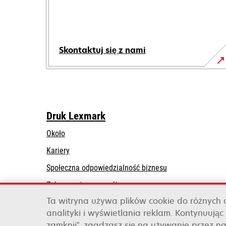
Skontaktuj się z nami
Druk Lexmark
Około
Kariery
opens
Społeczna odpowiedzialność biznesu
in
Zrównoważony rozwój
a
Ta witryna używa plików cookie do różnych
Lexmark Partners
new
analityki i wyświetlania reklam. Kontynuując 
tab
zamknij”, zgadzasz się na używanie przez na