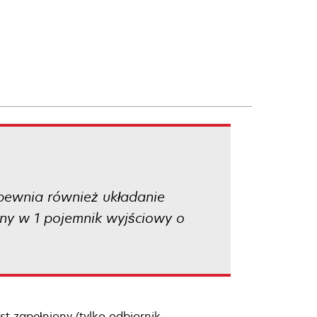
apewnia również układanie
ony w 1 pojemnik wyjściowy o
t zapełniony (tylko odbiornik