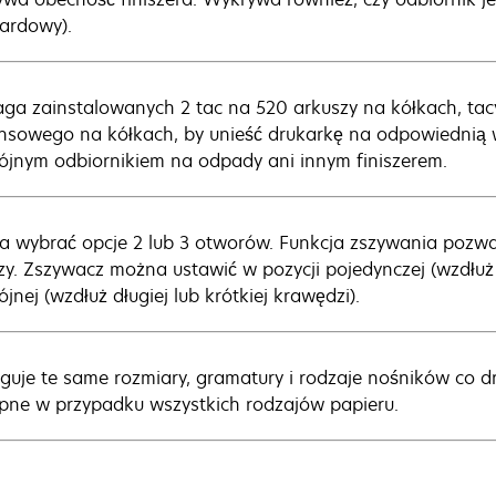
ardowy).
a zainstalowanych 2 tac na 520 arkuszy na kółkach, tac
nsowego na kółkach, by unieść drukarkę na odpowiednią
jnym odbiornikiem na odpady ani innym finiszerem.
 wybrać opcje 2 lub 3 otworów. Funkcja zszywania pozwa
zy. Zszywacz można ustawić w pozycji pojedynczej (wzdłuż d
jnej (wzdłuż długiej lub krótkiej krawędzi).
guje te same rozmiary, gramatury i rodzaje nośników co dr
pne w przypadku wszystkich rodzajów papieru.