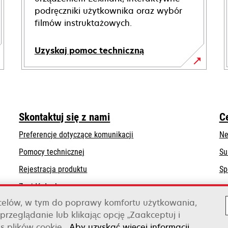
podręczniki użytkownika oraz wybór
filmów instruktażowych.
Uzyskaj pomoc techniczną
opens
in
a
new
Skontaktuj się z nami
C
tab
Preferencje dotyczące komunikacji
Ne
opens
Pomocy technicznej
Su
in
Rejestracja produktu
Sp
a
Znajdź dealera
new
tab
 celów, w tym do poprawy komfortu użytkowania,
Lista hurtowni
przeglądanie lub klikając opcję „Zaakceptuj i
s plików cookie.
Aby uzyskać więcej informacji,