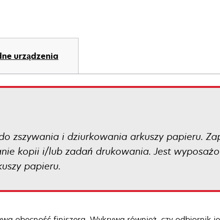
ne urządzenia
y do zszywania i dziurkowania arkuszy papieru. Z
anie kopii i/lub zadań drukowania. Jest wyposaż
kuszy papieru.
wa obecność finiszera. Wykrywa również, czy odbiornik jes