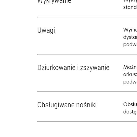
Wykrywanie
stand
Uwagi
Wymag
dysta
podwó
Dziurkowanie i zszywanie
Można
arkus
podwó
Obsługiwane nośniki
Obsłu
dostę