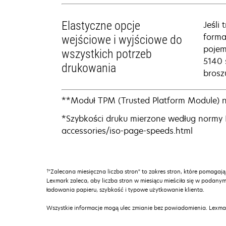
Elastyczne opcje
Jeśli
forma
wejściowe i wyjściowe do
pojem
wszystkich potrzeb
5140 
drukowania
brosz
**Moduł TPM (Trusted Platform Module) ni
*Szybkości druku mierzone według normy I
accessories/iso-page-speeds.html
†
"Zalecana miesięczna liczba stron" to zakres stron, które pomagają
Lexmark zaleca, aby liczba stron w miesiącu mieściła się w podanym
ładowania papieru, szybkość i typowe użytkowanie klienta.
Wszystkie informacje mogą ulec zmianie bez powiadomienia. Lexmar