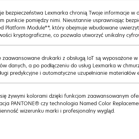
je bezpieczeństwa Lexmarka chronią Twoje informacje w d
m punkcie pomiędzy nimi. Nieustannie usprawniając bezp
ed Platform Module**, który obejmuje wbudowane uwierzytel
wości kryptograficzne, co pozwala utworzyć unikalny cyfrow
 zaawansowane drukarki z obsługą IoT są wyposażone w czu
ów danych, a po podłączeniu do usług Lexmarka w chmurz
sługi predykcyjne i automatyczne uzupełnianie materiałów 
 się żywymi kolorami dzięki funkcjom zaawansowanym ofe
racja PANTONE® czy technologia Named Color Replacemen
ienność wizerunku marki i profesjonalny wygląd.