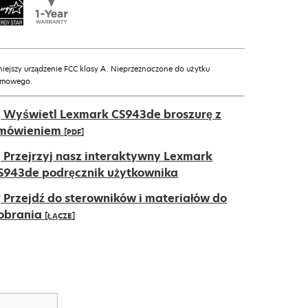
niejszy urządzenie FCC klasy A. Nieprzeznaczone do użytku
mowego.
Wyświetl Lexmark CS943de broszurę z
mówieniem
[PDF]
pens
Przejrzyj nasz interaktywny Lexmark
S943de podręcznik użytkownika
Przejdź do sterowników i materiałów do
ew
obrania
[ŁĄCZE]
ab
pens
ew
ab