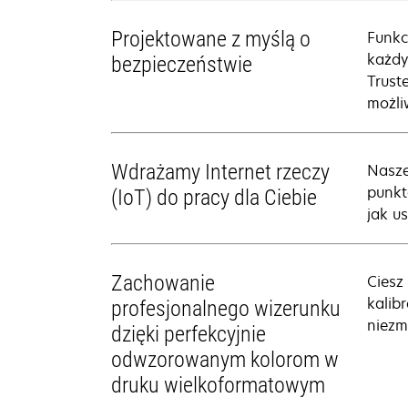
Projektowane z myślą o
Funkc
każdy
bezpieczeństwie
Trust
możli
Wdrażamy Internet rzeczy
Nasze
punkt
(IoT) do pracy dla Ciebie
jak u
Zachowanie
Ciesz
kalib
profesjonalnego wizerunku
niezm
dzięki perfekcyjnie
odwzorowanym kolorom w
druku wielkoformatowym