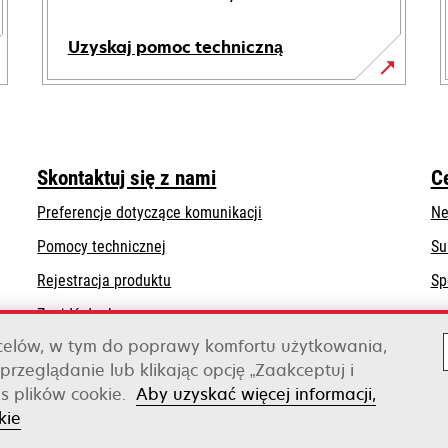
Uzyskaj pomoc techniczną
opens
in
a
new
Skontaktuj się z nami
C
tab
Preferencje dotyczące komunikacji
Ne
opens
Pomocy technicznej
Su
in
Rejestracja produktu
Sp
a
Znajdź dealera
new
tab
 celów, w tym do poprawy komfortu użytkowania,
Lista hurtowni
przeglądanie lub klikając opcję „Zaakceptuj i
s plików cookie.
Aby uzyskać więcej informacji,
Xerox
kie