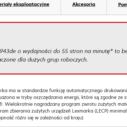
riały eksploatacyjne
Akcesoria
Po
43de o wydajności do 55 stron na minutę* to bez
czone dla dużych grup roboczych.
rka ma w standardzie funkcję automatycznego drukowani
ażona w tryby oszczędzania energii, które są zgodne ze 
. Wielokrotnie nagradzany program zwrotu zużytych mate
gram zbierania zużytych urządzeń Lexmarka (LECP) minimali
ępność różni się w zależności od kraju).