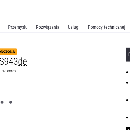
Przemysłu
Rozwiązania
Usługi
Pomocy technicznej
OŃCZONA
CS943
de
: 32D0020