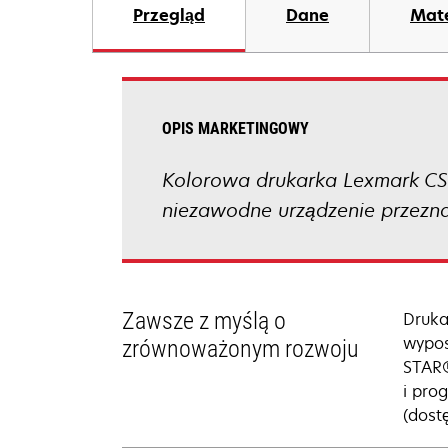
Przegląd
Dane
Mate
OPIS MARKETINGOWY
Kolorowa drukarka Lexmark CS9
niezawodne urządzenie przezna
Zawsze z myślą o
Druka
wypos
zrównoważonym rozwoju
STAR®
i pro
(dost