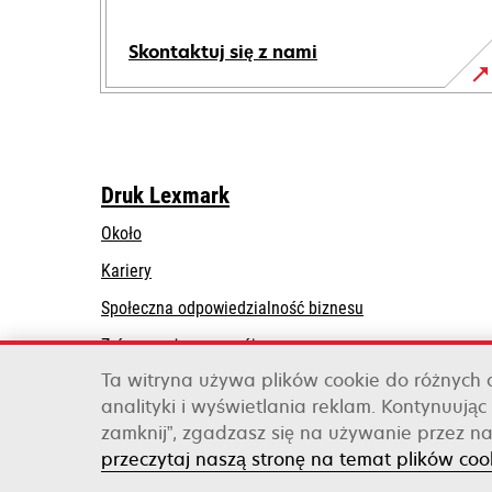
Skontaktuj się z nami
Druk Lexmark
Około
Kariery
opens
Społeczna odpowiedzialność biznesu
in
Zrównoważony rozwój
a
Ta witryna używa plików cookie do różnych
Lexmark Partners
new
analityki i wyświetlania reklam. Kontynuując 
tab
zamknij”, zgadzasz się na używanie przez na
Lexmark International, Inc., firma należąca do 
przeczytaj naszą stronę na temat plików coo
©2026 Wszelkie prawa zastrzeżone.