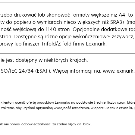
 trzeba drukować lub skanować formaty większe niż A4, to
ty do papieru o wymiarach nieco większych niż SRA3+ (m
ność wejściową do 1140 stron. Opcjonalne dodatkowe ta
stron. Dostępne są różne opcje wykończeniowe: zszywacz, fi
urowy lub finiszer Trifold/Z-fold firmy Lexmark.
e jest dostępny w niektórych krajach.
SO/IEC 24734 (ESAT). Więcej informacji na: www.lexmark.
 klientom ocenić ofertę produktów Lexmarka na podstawie średniej liczby stron, które
 zakresie, aby uzyskać optymalną wydajność urządzenia, w oparciu o takie czynniki, 
k nie ponosi odpowiedzialności za żadne błędy ani braki.