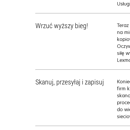
Usług
Wrzuć wyższy bieg!
Teraz
na mi
kopio
Oczyw
siłę 
Lexma
Skanuj, przesyłaj i zapisuj
Konie
firm 
skano
proce
do wi
sieci