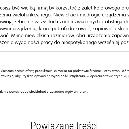
usisz być wielką firmą by korzystać z zalet kolorowego d
zenia wielofunkcyjnego. Niewielkie i niedrogie urządzeni
iwiają zebranie wszystkich zadań związanych z obsługą
owym urządzeniu, które potrafi drukować, kopiować i ska
wać. Mimo niewielkich rozmiarów, oba urządzenia zapewni
szenie wydajności pracy do niespotykanego wcześniej poz
 klientom ocenić ofertę produktów Lexmarka na podstawie średniej liczby stron, które
 zakresie, aby uzyskać optymalną wydajność urządzenia, w oparciu o takie czynniki, 
k nie ponosi odpowiedzialności za żadne błędy ani braki.
Powiązane treści