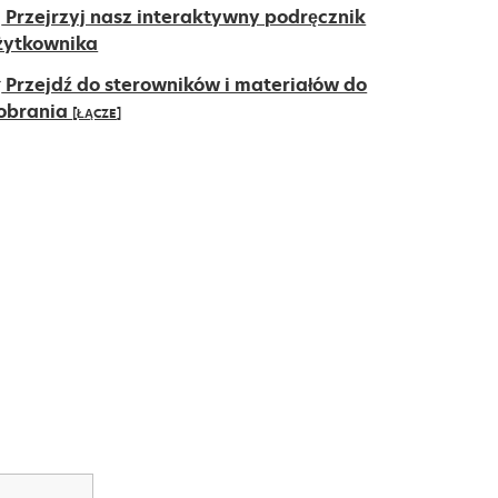
Przejrzyj nasz interaktywny podręcznik
żytkownika
Przejdź do sterowników i materiałów do
obrania
[ŁĄCZE]
pens
ew
ab