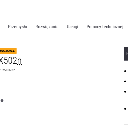
Przemysłu
Rozwiązania
Usługi
Pomocy technicznej
OŃCZONA
X502
n
: 25C0232