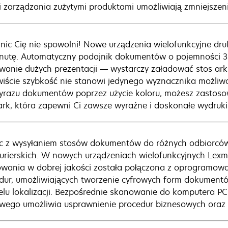
i zarządzania zużytymi produktami umożliwiają zmniejszen
 nic Cię nie spowolni! Nowe urządzenia wielofunkcyjne dru
nutę. Automatyczny podajnik dokumentów o pojemności 35
wanie dużych prezentacji — wystarczy załadować stos ark
iście szybkość nie stanowi jedynego wyznacznika możliwoś
wyrazu dokumentów poprzez użycie koloru, możesz zasto
rk, która zapewni Ci zawsze wyraźne i doskonałe wydruki
c z wysyłaniem stosów dokumentów do różnych odbiorców 
kurierskich. W nowych urządzeniach wielofunkcyjnych Lex
wania w dobrej jakości została połączona z oprogramowa
dur, umożliwiających tworzenie cyfrowych form dokumentó
elu lokalizacji. Bezpośrednie skanowanie do komputera PC, 
owego umożliwia usprawnienie procedur biznesowych oraz 