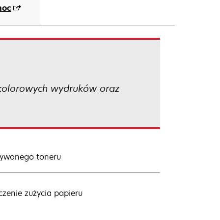
moc
 kolorowych wydruków oraz
używanego toneru
czenie zużycia papieru