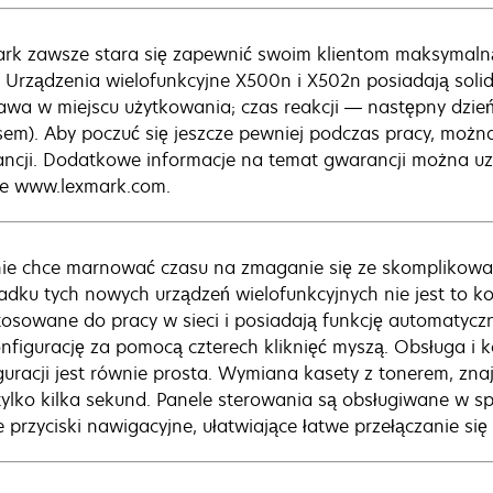
rk zawsze stara się zapewnić swoim klientom maksymalną
. Urządzenia wielofunkcyjne X500n i X502n posiadają soli
awa w miejscu użytkowania; czas reakcji — następny dzie
sem). Aby poczuć się jeszcze pewniej podczas pracy, możn
ncji. Dodatkowe informacje na temat gwarancji można uzys
ie www.lexmark.com.
nie chce marnować czasu na zmaganie się ze skomplikow
adku tych nowych urządzeń wielofunkcyjnych nie jest to k
tosowane do pracy w sieci i posiadają funkcję automatycz
onfigurację za pomocą czterech kliknięć myszą. Obsługa i
guracji jest równie prosta. Wymiana kasety z tonerem, zna
tylko kilka sekund. Panele sterowania są obsługiwane w sp
e przyciski nawigacyjne, ułatwiające łatwe przełączanie si