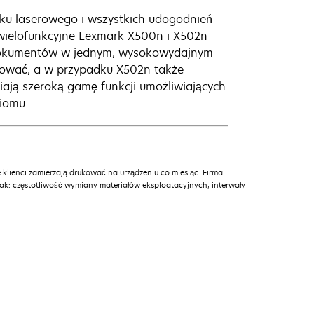
ruku laserowego i wszystkich udogodnień
a wielofunkcyjne Lexmark X500n i X502n
 dokumentów w jednym, wysokowydajnym
nować, a w przypadku X502n także
ają szeroką gamę funkcji umożliwiających
iomu.
 klienci zamierzają drukować na urządzeniu co miesiąc. Firma
jak: częstotliwość wymiany materiałów eksploatacyjnych, interwały