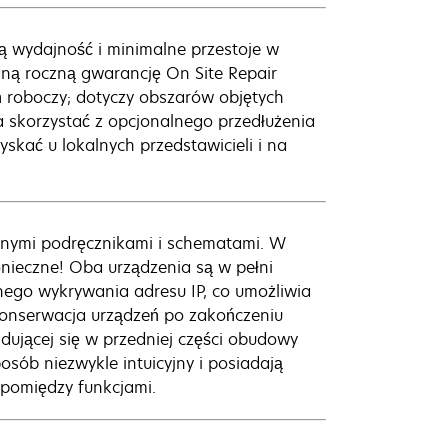
 wydajność i minimalne przestoje w
dną roczną gwarancję On Site Repair
ń roboczy; dotyczy obszarów objętych
a skorzystać z opcjonalnego przedłużenia
kać u lokalnych przedstawicieli i na
anymi podręcznikami i schematami. W
onieczne! Oba urządzenia są w pełni
nego wykrywania adresu IP, co umożliwia
 konserwacja urządzeń po zakończeniu
jdującej się w przedniej części obudowy
osób niezwykle intuicyjny i posiadają
ę pomiędzy funkcjami.