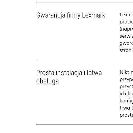
Gwarancja firmy Lexmark
Lexma
pracy
(napr
serwi
gwara
stron
Prosta instalacja i łatwa
Nikt 
przyp
obsługa
przys
ich k
konfi
trwa 
prost