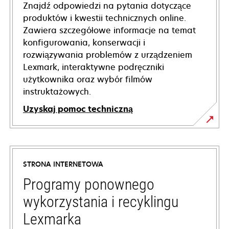
Znajdź odpowiedzi na pytania dotyczące
produktów i kwestii technicznych online.
Zawiera szczegółowe informacje na temat
konfigurowania, konserwacji i
rozwiązywania problemów z urządzeniem
Lexmark, interaktywne podręczniki
użytkownika oraz wybór filmów
instruktażowych.
Uzyskaj pomoc techniczną
opens
in
a
STRONA INTERNETOWA
new
tab
Programy ponownego
wykorzystania i recyklingu
Lexmarka