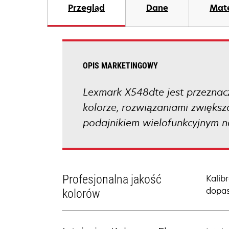
Przegląd
Dane
Mate
OPIS MARKETINGOWY
Lexmark X548dte jest przeznac
kolorze, rozwiązaniami zwięks
podajnikiem wielofunkcyjnym n
Profesjonalna jakość
Kalib
dopas
kolorów