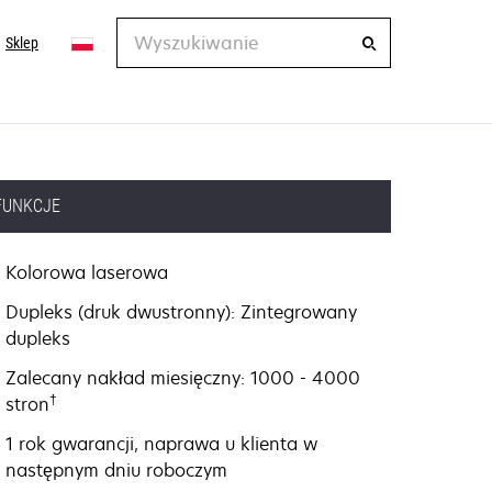
Wyszukiwanie
Sklep
FUNKCJE
Kolorowa laserowa
Dupleks (druk dwustronny): Zintegrowany
dupleks
Zalecany nakład miesięczny: 1000 - 4000
†
stron
1 rok gwarancji, naprawa u klienta w
następnym dniu roboczym