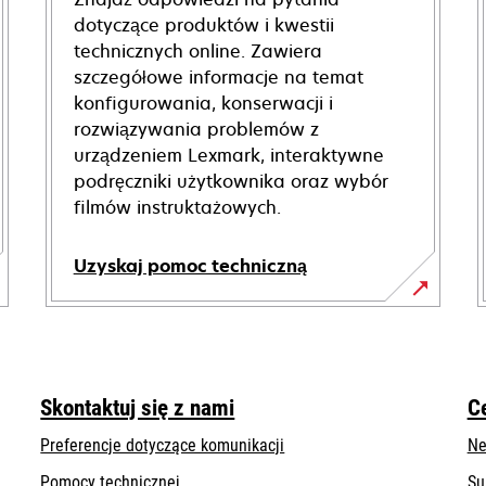
dotyczące produktów i kwestii
technicznych online. Zawiera
szczegółowe informacje na temat
konfigurowania, konserwacji i
rozwiązywania problemów z
urządzeniem Lexmark, interaktywne
podręczniki użytkownika oraz wybór
filmów instruktażowych.
Uzyskaj pomoc techniczną
opens
in
a
new
Skontaktuj się z nami
C
tab
Preferencje dotyczące komunikacji
Ne
opens
Pomocy technicznej
Su