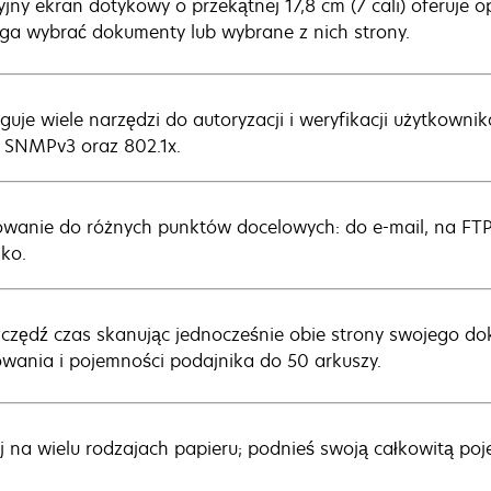
cyjny ekran dotykowy o przekątnej 17,8 cm (7 cali) oferuje 
a wybrać dokumenty lub wybrane z nich strony.
guje wiele narzędzi do autoryzacji i weryfikacji użytkowni
, SNMPv3 oraz 802.1x.
wanie do różnych punktów docelowych: do e-mail, na FTP, 
lko.
czędź czas skanując jednocześnie obie strony swojego do
wania i pojemności podajnika do 50 arkuszy.
j na wielu rodzajach papieru; podnieś swoją całkowitą po