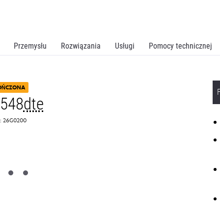
Przemysłu
Rozwiązania
Usługi
Pomocy technicznej
OŃCZONA
X548
dte
: 26G0200