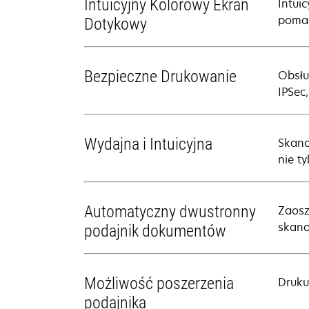
Intuicyjny Kolorowy Ekran
Intui
pomag
Dotykowy
Bezpieczne Drukowanie
Obsłu
IPSec
Wydajna i Intuicyjna
Skano
nie ty
Automatyczny dwustronny
Zaosz
skano
podajnik dokumentów
Możliwość poszerzenia
Druku
podajnika