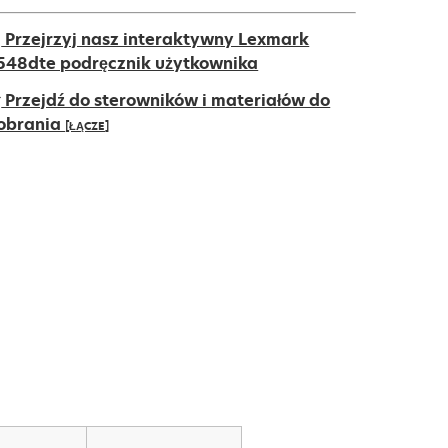
Przejrzyj nasz interaktywny Lexmark
548dte podręcznik użytkownika
Przejdź do sterowników i materiałów do
obrania
[ŁĄCZE]
pens
ew
ab