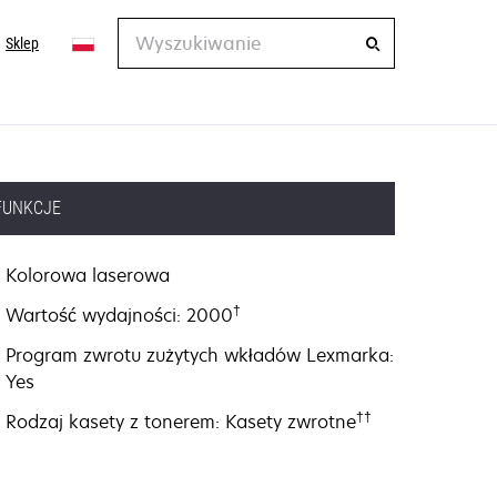
Wyszukiwanie
Sklep
FUNKCJE
Kolorowa laserowa
†
Wartość wydajności: 2000
Program zwrotu zużytych wkładów Lexmarka:
Yes
††
Rodzaj kasety z tonerem: Kasety zwrotne