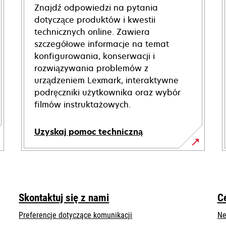
Znajdź odpowiedzi na pytania
dotyczące produktów i kwestii
technicznych online. Zawiera
szczegółowe informacje na temat
konfigurowania, konserwacji i
rozwiązywania problemów z
urządzeniem Lexmark, interaktywne
podręczniki użytkownika oraz wybór
filmów instruktażowych.
Uzyskaj pomoc techniczną
opens
in
a
new
Skontaktuj się z nami
C
tab
Preferencje dotyczące komunikacji
Ne