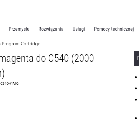
Przemysłu
Rozwiązania
Usługi
Pomocy technicznej
 Program Cartridge
 magenta do C540 (2000
n)
: C540H1MG