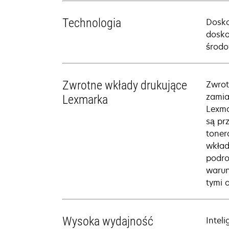
Technologia
Dosko
dosko
środo
Zwrotne wkłady drukujące
Zwrot
zamia
Lexmarka
Lexma
są pr
toner
wkład
podro
warun
tymi 
Wysoka wydajność
Intel