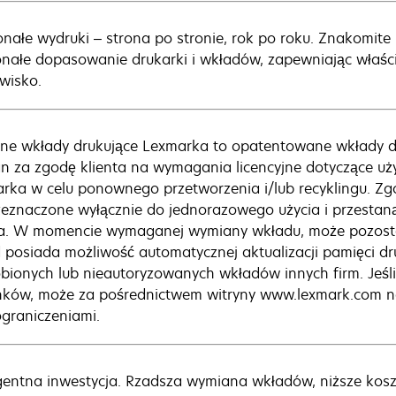
nałe wydruki – strona po stronie, rok po roku. Znakomite
nałe dopasowanie drukarki i wkładów, zapewniając właści
wisko.
ne wkłady drukujące Lexmarka to opatentowane wkłady d
n za zgodę klienta na wymagania licencyjne dotyczące uży
rka w celu ponownego przetworzenia i/lub recyklingu. Zgo
zeznaczone wyłącznie do jednorazowego użycia i przestaną 
a. W momencie wymaganej wymiany wkładu, może pozosta
 posiada możliwość automatycznej aktualizacji pamięci d
bionych lub nieautoryzowanych wkładów innych firm. Jeśli k
ków, może za pośrednictwem witryny www.lexmark.com nab
ograniczeniami.
igentna inwestycja. Rzadsza wymiana wkładów, niższe kosz