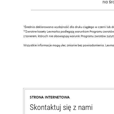
na śr
†
Średnia deklarowana wydajność dla druku ciągłego w czerni lub d
††
Zwrotne kasety Lexmarka podlegają warunkom Programu zwrotów z
z tonerem, których nie obowiązują warunki Programu zwrotów zuży
Wszystkie informacje mogą ulec zmianie bez powiadomienia. Lexmar
STRONA INTERNETOWA
Skontaktuj się z nami