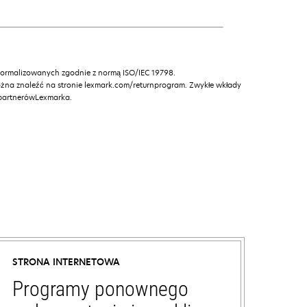
znormalizowanych zgodnie z normą ISO/IEC 19798.
żna znaleźć na stronie lexmark.com/returnprogram. Zwykłe wkłady
 partnerówLexmarka.
STRONA INTERNETOWA
Programy ponownego