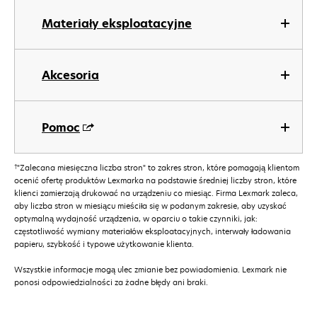
Materiały eksploatacyjne
Akcesoria
Pomoc
†
"Zalecana miesięczna liczba stron" to zakres stron, które pomagają klientom
ocenić ofertę produktów Lexmarka na podstawie średniej liczby stron, które
klienci zamierzają drukować na urządzeniu co miesiąc. Firma Lexmark zaleca,
aby liczba stron w miesiącu mieściła się w podanym zakresie, aby uzyskać
optymalną wydajność urządzenia, w oparciu o takie czynniki, jak:
częstotliwość wymiany materiałów eksploatacyjnych, interwały ładowania
papieru, szybkość i typowe użytkowanie klienta.
Wszystkie informacje mogą ulec zmianie bez powiadomienia. Lexmark nie
ponosi odpowiedzialności za żadne błędy ani braki.