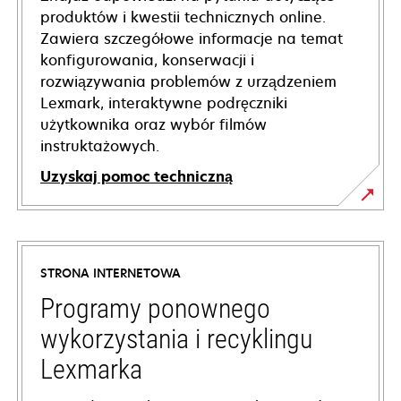
produktów i kwestii technicznych online.
Zawiera szczegółowe informacje na temat
konfigurowania, konserwacji i
rozwiązywania problemów z urządzeniem
Lexmark, interaktywne podręczniki
użytkownika oraz wybór filmów
instruktażowych.
Uzyskaj pomoc techniczną
opens
in
a
STRONA INTERNETOWA
new
tab
Programy ponownego
wykorzystania i recyklingu
Lexmarka