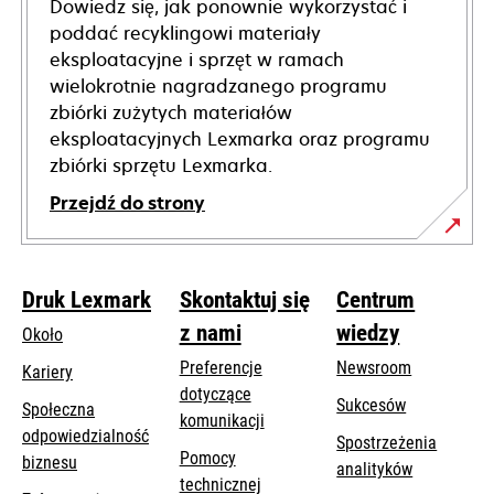
Dowiedz się, jak ponownie wykorzystać i
poddać recyklingowi materiały
eksploatacyjne i sprzęt w ramach
wielokrotnie nagradzanego programu
zbiórki zużytych materiałów
eksploatacyjnych Lexmarka oraz programu
zbiórki sprzętu Lexmarka.
Przejdź do strony
Druk Lexmark
Skontaktuj się
Centrum
z nami
wiedzy
Około
Preferencje
Newsroom
Kariery
dotyczące
Sukcesów
Społeczna
komunikacji
odpowiedzialność
Spostrzeżenia
Pomocy
opens
biznesu
analityków
opens
technicznej
in