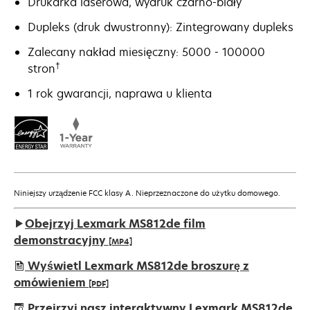
Drukarka laserowa, wydruk czarno-biały
Dupleks (druk dwustronny): Zintegrowany dupleks
Zalecany nakład miesięczny: 5000 - 100000
†
stron
1 rok gwarancji, naprawa u klienta
Niniejszy urządzenie FCC klasy A. Nieprzeznaczone do użytku domowego.
Obejrzyj Lexmark MS812de film
demonstracyjny
[MP4]
Wyświetl Lexmark MS812de broszurę z
omówieniem
[PDF]
opens
Przejrzyj nasz interaktywny Lexmark MS812de