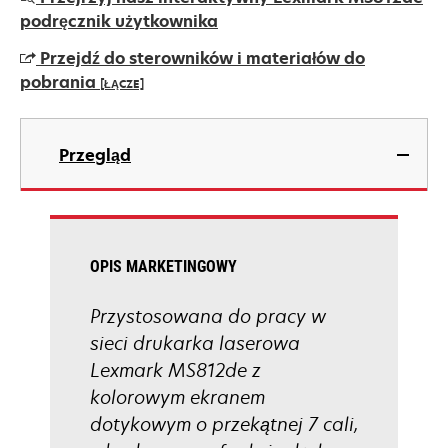
in
podręcznik użytkownika
a
Przejdź do sterowników i materiałów do
new
pobrania
[ŁĄCZE]
tab
opens
in
Przegląd
a
new
tab
OPIS MARKETINGOWY
Przystosowana do pracy w
sieci drukarka laserowa
Lexmark MS812de z
kolorowym ekranem
dotykowym o przekątnej 7 cali,