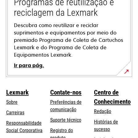
Programas de reutilização e
reciclagem da Lexmark
Descubra como reutilizar e reciclar
suprimentos e equipamentos por meio do
premiado Programa de Coleta de Cartuchos
Lexmark e do Programa de Coleta de
Equipamentos Lexmark.
Ir para pág.
Lexmark
Contate-nos
Centro de
Conhecimento
Sobre
Preferências de
comunicação
Redação
Carreiras
opens
Suporte técnico
Histórias de
Responsabilidade
in
sucesso
opens
Social Corporativa
Registro do
a
in
produto