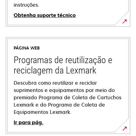
instruções.
Obtenha suporte técnico
opens
in
a
PÁGINA WEB
new
tab
Programas de reutilização e
reciclagem da Lexmark
Descubra como reutilizar e reciclar
suprimentos e equipamentos por meio do
premiado Programa de Coleta de Cartuchos
Lexmark e do Programa de Coleta de
Equipamentos Lexmark.
Ir para pág.