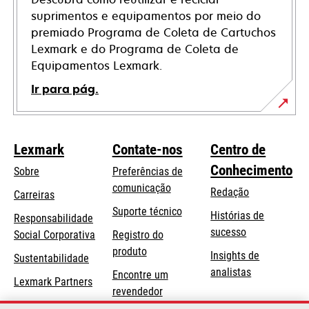
suprimentos e equipamentos por meio do
premiado Programa de Coleta de Cartuchos
Lexmark e do Programa de Coleta de
Equipamentos Lexmark.
Ir para pág.
Lexmark
Contate-nos
Centro de
Conhecimento
Sobre
Preferências de
comunicação
Redação
Carreiras
opens
Suporte técnico
Histórias de
Responsabilidade
in
sucesso
opens
Social Corporativa
Registro do
a
in
produto
Insights de
Sustentabilidade
new
a
analistas
Encontre um
tab
Lexmark Partners
new
revendedor
tab