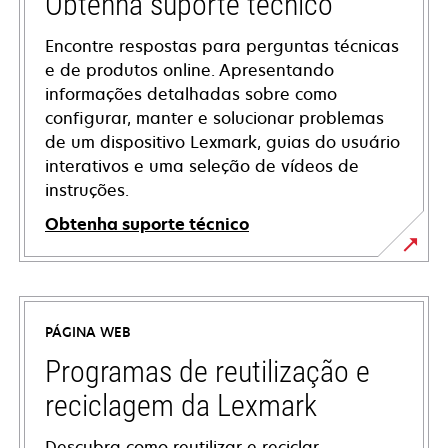
Obtenha suporte técnico
Encontre respostas para perguntas técnicas
e de produtos online. Apresentando
informações detalhadas sobre como
configurar, manter e solucionar problemas
de um dispositivo Lexmark, guias do usuário
interativos e uma seleção de vídeos de
instruções.
Obtenha suporte técnico
opens
in
a
PÁGINA WEB
new
tab
Programas de reutilização e
reciclagem da Lexmark
Descubra como reutilizar e reciclar