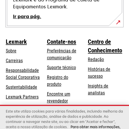
Equipamentos Lexmark.
Ir para pág.
Lexmark
Contate-nos
Centro de
Conhecimento
Sobre
Preferências de
comunicação
Redação
Carreiras
opens
Suporte técnico
Histórias de
Responsabilidade
in
sucesso
opens
Social Corporativa
Registro do
a
in
produto
Insights de
Sustentabilidade
new
a
analistas
Encontre um
tab
Lexmark Partners
new
revendedor
tab
Lista de
Este site utiliza cookies para várias finalidades, incluindo melhoria da
experiência de utilização, análise de dados e publicidade. Ao
atacadistas
continuar a navegar neste site, ou ao clicar em "Aceitar e fechar",
aceita a nossa utilização de cookies.
Para obter mais informações,