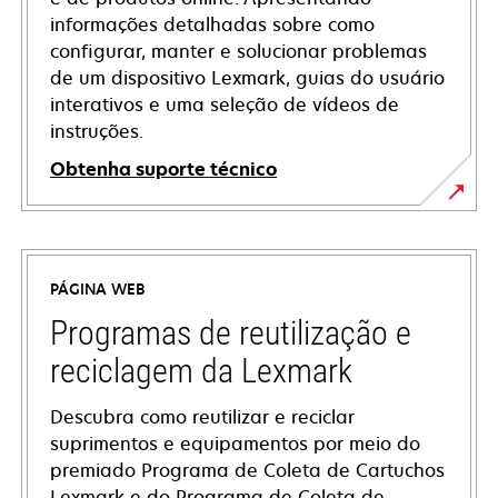
informações detalhadas sobre como
configurar, manter e solucionar problemas
de um dispositivo Lexmark, guias do usuário
interativos e uma seleção de vídeos de
instruções.
Obtenha suporte técnico
opens
in
a
PÁGINA WEB
new
tab
Programas de reutilização e
reciclagem da Lexmark
Descubra como reutilizar e reciclar
suprimentos e equipamentos por meio do
premiado Programa de Coleta de Cartuchos
Lexmark e do Programa de Coleta de