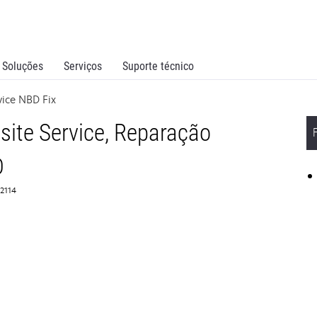
Soluções
Serviços
Suporte técnico
vice NBD Fix
ite Service, Reparação
D
62114