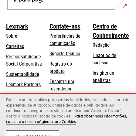
Lexmark
Contate-nos
Centro de
Conhecimento
Sobre
Preferências de
comunicação
Redação
Carreiras
opens
Suporte técnico
Histórias de
Responsabilidade
in
sucesso
opens
Social Corporativa
Registro do
a
in
produto
Insights de
Sustentabilidade
new
a
analistas
Encontre um
tab
Lexmark Partners
new
revendedor
tab
Lista de
Este site utiliza cookies para várias finalidades, incluindo melhoria da
experiência de utilização, análise de dados e publicidade. Ao
atacadistas
continuar a navegar neste site, ou ao clicar em "Aceitar e fechar",
aceita a nossa utilização de cookies.
Para obter mais informações,
consulte a nossa página sobre Cookies
Lexmark International, Inc., uma empresa da Xerox
©2026 Todos os direitos reservados.
Legal
Privacidade