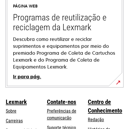
a
PÁGINA WEB
new
tab
Programas de reutilização e
reciclagem da Lexmark
Descubra como reutilizar e reciclar
suprimentos e equipamentos por meio do
premiado Programa de Coleta de Cartuchos
Lexmark e do Programa de Coleta de
Equipamentos Lexmark.
Ir para pág.
Lexmark
Contate-nos
Centro de
Conhecimento
Sobre
Preferências de
comunicação
Redação
Carreiras
opens
Suporte técnico