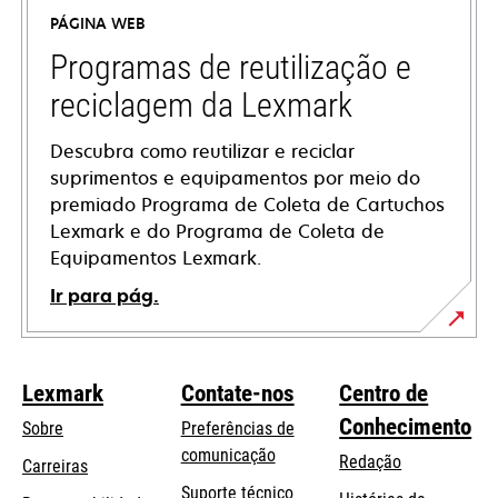
a
PÁGINA WEB
new
tab
Programas de reutilização e
reciclagem da Lexmark
Descubra como reutilizar e reciclar
suprimentos e equipamentos por meio do
premiado Programa de Coleta de Cartuchos
Lexmark e do Programa de Coleta de
Equipamentos Lexmark.
Ir para pág.
Lexmark
Contate-nos
Centro de
Conhecimento
Sobre
Preferências de
comunicação
Redação
Carreiras
opens
Suporte técnico