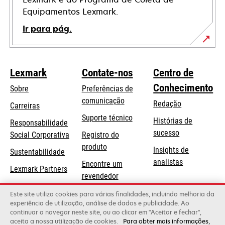
Equipamentos Lexmark.
Ir para pág.
Lexmark
Contate-nos
Centro de
Conhecimento
Sobre
Preferências de
comunicação
Redação
Carreiras
opens
Suporte técnico
Histórias de
Responsabilidade
in
sucesso
opens
Social Corporativa
Registro do
a
in
produto
Insights de
Sustentabilidade
new
a
analistas
Encontre um
tab
Lexmark Partners
new
revendedor
tab
Lista de
Este site utiliza cookies para várias finalidades, incluindo melhoria da
experiência de utilização, análise de dados e publicidade. Ao
atacadistas
continuar a navegar neste site, ou ao clicar em "Aceitar e fechar",
aceita a nossa utilização de cookies.
Para obter mais informações,