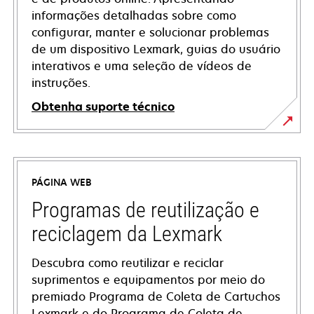
informações detalhadas sobre como
configurar, manter e solucionar problemas
de um dispositivo Lexmark, guias do usuário
interativos e uma seleção de vídeos de
instruções.
Obtenha suporte técnico
opens
in
a
PÁGINA WEB
new
tab
Programas de reutilização e
reciclagem da Lexmark
Descubra como reutilizar e reciclar
suprimentos e equipamentos por meio do
premiado Programa de Coleta de Cartuchos
Lexmark e do Programa de Coleta de