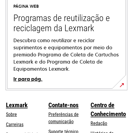
a
PÁGINA WEB
new
tab
Programas de reutilização e
reciclagem da Lexmark
Descubra como reutilizar e reciclar
suprimentos e equipamentos por meio do
premiado Programa de Coleta de Cartuchos
Lexmark e do Programa de Coleta de
Equipamentos Lexmark.
Ir para pág.
Lexmark
Contate-nos
Centro de
Conhecimento
Sobre
Preferências de
comunicação
Redação
Carreiras
opens
Suporte técnico