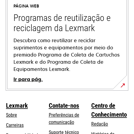
a
PÁGINA WEB
new
tab
Programas de reutilização e
reciclagem da Lexmark
Descubra como reutilizar e reciclar
suprimentos e equipamentos por meio do
premiado Programa de Coleta de Cartuchos
Lexmark e do Programa de Coleta de
Equipamentos Lexmark.
Ir para pág.
Lexmark
Contate-nos
Centro de
Conhecimento
Sobre
Preferências de
comunicação
Redação
Carreiras
opens
Suporte técnico