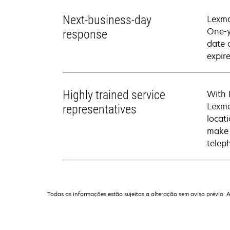
Next-business-day
Lexma
One-y
response
date 
expire
Highly trained service
With 
Lexma
representatives
locati
make 
telep
Todas as informações estão sujeitas a alteração sem aviso prévio. 