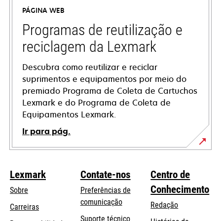
a
PÁGINA WEB
new
tab
Programas de reutilização e
reciclagem da Lexmark
Descubra como reutilizar e reciclar
suprimentos e equipamentos por meio do
premiado Programa de Coleta de Cartuchos
Lexmark e do Programa de Coleta de
Equipamentos Lexmark.
Ir para pág.
Lexmark
Contate-nos
Centro de
Conhecimento
Sobre
Preferências de
comunicação
Redação
Carreiras
opens
Suporte técnico