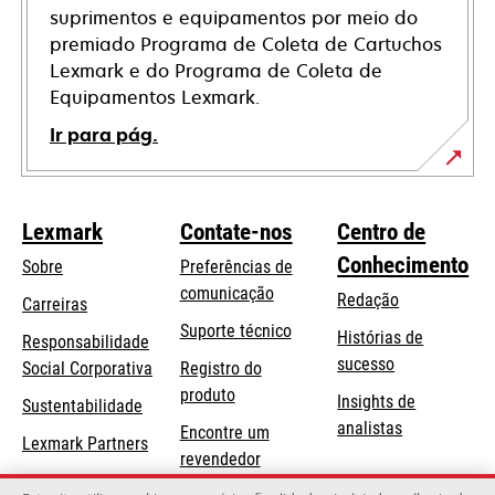
suprimentos e equipamentos por meio do
premiado Programa de Coleta de Cartuchos
Lexmark e do Programa de Coleta de
Equipamentos Lexmark.
Ir para pág.
Lexmark
Contate-nos
Centro de
Conhecimento
Sobre
Preferências de
comunicação
Redação
Carreiras
opens
Suporte técnico
Histórias de
Responsabilidade
in
sucesso
opens
Social Corporativa
Registro do
a
in
produto
Insights de
Sustentabilidade
new
a
analistas
Encontre um
tab
Lexmark Partners
new
revendedor
tab