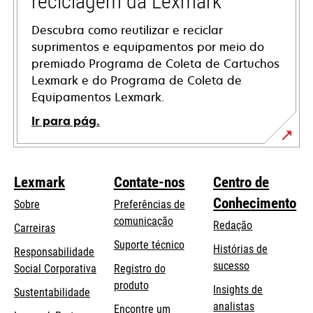
reciclagem da Lexmark
Descubra como reutilizar e reciclar
suprimentos e equipamentos por meio do
premiado Programa de Coleta de Cartuchos
Lexmark e do Programa de Coleta de
Equipamentos Lexmark.
Ir para pág.
Lexmark
Contate-nos
Centro de
Conhecimento
Sobre
Preferências de
comunicação
Redação
Carreiras
opens
Suporte técnico
Histórias de
Responsabilidade
in
sucesso
opens
Social Corporativa
Registro do
a
in
produto
Insights de
Sustentabilidade
new
a
analistas
Encontre um
tab