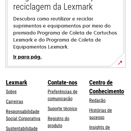
reciclagem da Lexmark
Descubra como reutilizar e reciclar
suprimentos e equipamentos por meio do
premiado Programa de Coleta de Cartuchos
Lexmark e do Programa de Coleta de
Equipamentos Lexmark.
Ir para pág.
Lexmark
Contate-nos
Centro de
Conhecimento
Sobre
Preferências de
comunicação
Redação
Carreiras
opens
Suporte técnico
Histórias de
Responsabilidade
in
sucesso
opens
Social Corporativa
Registro do
a
in
produto
Insights de
Sustentabilidade
new